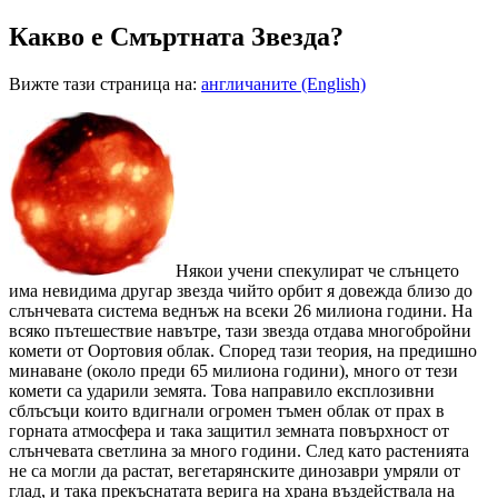
Какво е Смъртната Звезда?
Вижте тази страница на:
англичаните (English)
Н
якои учени спекулират че слънцето
има невидима другар звезда чийто орбит я довежда близо до
слънчевата система веднъж на всеки 26 милиона години. На
всяко пътешествие навътре, тази звезда отдава многобройни
комети от Оортовия облак. Според тази теория, на предишно
минаване (около преди 65 милиона години), много от тези
комети са ударили земята. Това направило експлозивни
сблъсъци които вдигнали огромен тъмен облак от прах в
горната атмосфера и така защитил земната повърхност от
слънчевата светлина за много години. След като растенията
не са могли да растат, вегетарянските динозаври умряли от
глад, и така прекъснатата верига на храна въздействала на