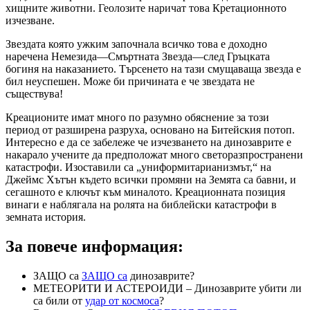
хищните животни. Геолозите наричат това Кретационното
изчезване.
Звездата която ужким започнала всичко това е доходно
наречена Немезида—Смъртната Звезда—след Гръцката
богиня на наказанието. Търсенето на тази смущаваща звезда е
бил неуспешен. Може би причината е че звездата не
съществува!
Креационите имат много по разумно обяснение за този
период от разширена разруха, основано на Битейския потоп.
Интересно е да се забележе че изчезването на динозаврите е
накарало учените да предположат много светоразпространени
катастрофи. Изоставили са „униформитарианизмът,“ на
Джеймс Хътън където всички промяни на Земята са бавни, и
сегашното е ключът към миналото. Креационната позиция
винаги е наблягала на ролята на библейски катастрофи в
земната история.
За повече информация:
ЗАЩО са
ЗАЩО са
динозаврите?
МЕТЕОРИТИ И АСТЕРОИДИ – Динозаврите убити ли
са били от
удар от космоса
?