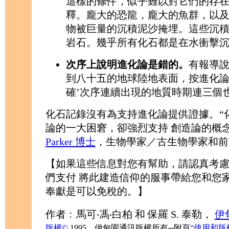
這樣的條件，似乎難以對它們的存
釋。龐大的恐龍，龐大的魚群，以
物被巨量的沉積泥沙掩埋。這些沉
岩石。幾乎所有化石都是在水衝擊
次序上說明進化論是錯的。
有報導說
到八十五的地球陸地表面，按進化論
確’次序連續出現的地質時期連三個
化石記錄沒有為支持進化論提供證據。“
論的一大困窘，卻強烈支持 創造論的概念
Parker 博士
，生物學家／古生物學家和前
【如果這些信息對您有幫助，請認真考
們支付 將此建造信仰的服事帶給您和您
奉獻是可以免稅的。】
作者﹕馬可‧馮‧白柏 和 保羅 S. 泰勒，
伊
版權©
1995，伊甸園通訊版權所有─附頁
“使用和版