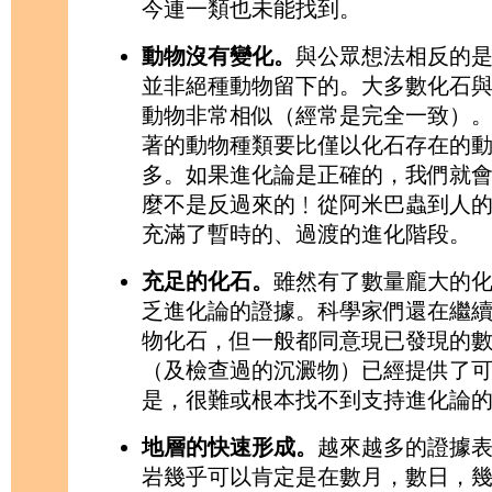
今連一類也未能找到。
動物沒有變化。
與公眾想法相反的
並非絕種動物留下的。大多數化石
動物非常相似（經常是完全一致）
著的動物種類要比僅以化石存在的
多。如果進化論是正確的，我們就
麼不是反過來的﹗從阿米巴蟲到人
充滿了暫時的、過渡的進化階段。
充足的化石。
雖然有了數量龐大的
乏進化論的證據。科學家們還在繼
物化石，但一般都同意現已發現的
（及檢查過的沉澱物）已經提供了
是，很難或根本找不到支持進化論
地層的快速形成。
越來越多的證據
岩幾乎可以肯定是在數月，數日，