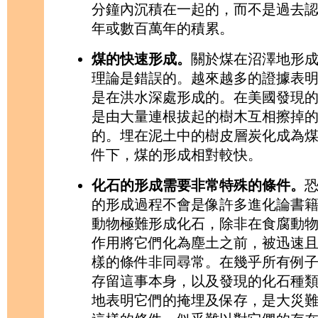
分鐘內沉積在一起的，而不是過去
年或數百萬年的積累。
煤的快速形成。
關於煤在沼澤地形
理論是錯誤的。越來越多的證據表
是在洪水深處形成的。在美國發現
是由大量連根拔起的樹木互相擦掉
的。埋在泥土中的樹皮層炭化成為
件下，煤的形成相對較快。
化石的形成需要非常特殊的條件。
的形成過程不會是像許多進化論書
動物極難形成化石，除非在食腐動
作用將它們化為塵土之前，被迅速
樣的條件非同尋常。在幾乎所有例
存留這事本身，以及發現的化石種
地表明它們的掩埋及保存，是大災