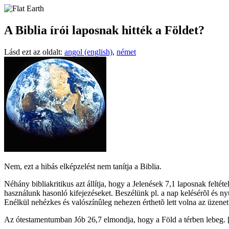
A Biblia írói laposnak hitték a Földet?
Lásd ezt az oldalt:
angol (english)
,
német
Nem, ezt a hibás elképzelést nem tanítja a Biblia.
N
éhány bibliakritikus azt állítja, hogy a Jelenések 7,1 laposnak feltét
használunk hasonló kifejezéseket. Beszélünk pl. a nap kelésérõl és ny
Enélkül nehézkes és valószínûleg nehezen érthetõ lett volna az üzene
Az ótestamentumban Jób 26,7 elmondja, hogy a Föld a térben lebeg.