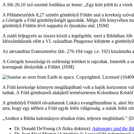
A Jób 26,10 szó szerinti fordítása az lenne: „Egy kört jelölt ki a vize
A Példabeszédek 8,27 szintén gömbölyû Földre utal a
kerekség
szóval
a Görögök a Föld gömbölyûségét igazolták. Mégis Jób könyvében már k
gömbölyû Földön lévõ nappalra és éjszakára utal. [JSM]
A zsidó feljegyzés az összes közül a legrégebbi, mert a Bibliában Jób
Idöszámításunk elõtt a VI. században Pitagorasz kifejtette a gömbölyû
Az alexandriai Eratosztenész (kb. 276-194 vagy i.e. 192) kiszámolta 
A Görögök hosszúsági és szélességi köröket is rajzoltak. Ismerték a sa
korongnak ábrázolták a Földet. [JSM]
A Föld kereksége könnyen megállapítható volt a hajók horizonton való 
tudtak. A Föld gömbszerû alakjáról természetesen Kolombusz Kristóf 
A gömbölyû Földrõl olvashatunk Lukács evangéliumában is, ahol Jézus 
arra, hogy egy idõben a Föld egyik felén világosság, a másik felén söt
„Amikor a Biblia tudományos témákat érint, teljesen megbízható.” [
Dr. Donald DeYoung (A fizika doktora):
Astronomy and the Bi
Dr. Joan Sloat Morton (A biológia és kapcsolódó tudományok 