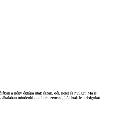
ójában a négy égtájra utal: észak, dél, kelet és nyugat. Ma is
y általában mindenki - emberi szemszögbõl írták le a dolgokat.