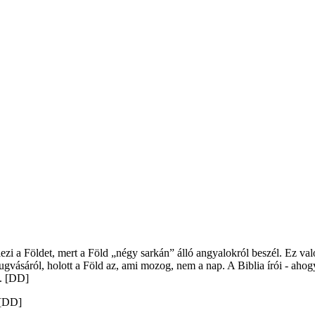
elezi a Földet, mert a Föld „négy sarkán” álló angyalokról beszél. Ez val
ugvásáról, holott a Föld az, ami mozog, nem a nap. A Biblia írói - ahog
t. [DD]
 [DD]