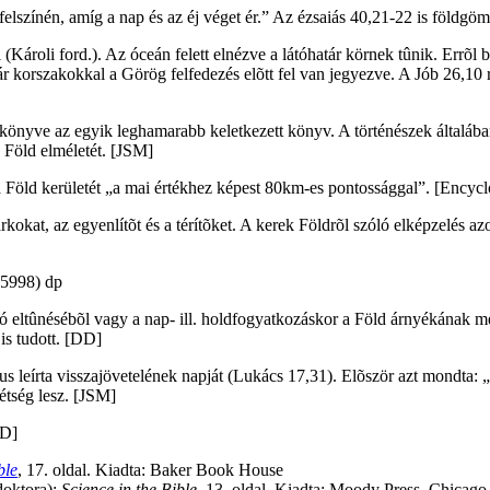
k felszínén, amíg a nap és az éj véget ér.” Az ézsaiás 40,21-22 is földgö
 (Károli ford.). Az óceán felett elnézve a látóhatár körnek tûnik. Errõl 
orszakokkal a Görög felfedezés elõtt fel van jegyezve. A Jób 26,10 rá
 könyve az egyik leghamarabb keletkezett könyv. A történészek általába
 Föld elméletét. [JSM]
a Föld kerületét „a mai értékhez képest 80km-es pontossággal”. [Encycl
rkokat, az egyenlítõt és a térítõket. A kerek Földrõl szóló elképzelés a
eltûnésébõl vagy a nap- ill. holdfogyatkozáskor a Föld árnyékának megfi
is tudott. [DD]
leírta visszajövetelének napját (Lukács 17,31). Elõször azt mondta: „
étség lesz. [JSM]
DD]
ble
, 17. oldal. Kiadta: Baker Book House
doktora):
Science in the Bible
, 13. oldal. Kiadta: Moody Press, Chicago