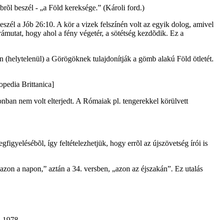
mbrõl beszél - „a Föld kereksége.” (Károli ford.)
beszél a Jób 26:10. A kör a vizek felszínén volt az egyik dolog, amivel
mutat, hogy ahol a fény végetér, a sötétség kezdõdik. Ez a
n (helytelenül) a Görögöknek tulajdonítják a gömb alakú Föld ötletét.
opedia Brittanica]
zonban nem volt elterjedt. A Rómaiak pl. tengerekkel körülvett
gyelésébõl, így feltételezhetjük, hogy errõl az újszövetség írói is
azon a napon,” aztán a 34. versben, „azon az éjszakán”. Ez utalás
, 1978