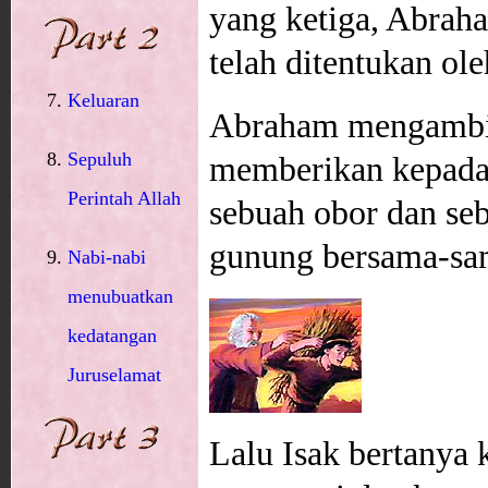
yang ketiga, Abrah
telah ditentukan ol
Keluaran
Abraham mengambil
Sepuluh
memberikan kepada
Perintah Allah
sebuah obor dan seb
gunung bersama-sa
Nabi-nabi
menubuatkan
kedatangan
Juruselamat
Lalu Isak bertanya