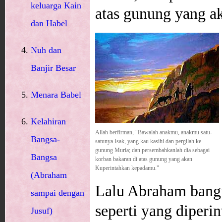
keluarga Kain
atas gunung yang a
dan Habel
Nuh dan
Banjir Besar
Menara Babel
Kelahiran
Allah berfirman, "Bawalah anakmu, anakmu satu-
Bangsa-
satunya Isak, yang kau kasihi dan pergilah ke
gunung Muria; dan persembahkanlah dia sebagai
Bangsa
korban bakaran di atas gunung yang akan
Kuperintahkan kepadamu."
(Abraham
Lalu Abraham bangu
sampai dengan
seperti yang diperi
Jusuf)