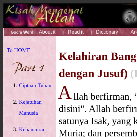
About it
Read it
Dictionary
Ar
God’s Word:
|
|
|
To HOME
Kelahiran Ban
dengan Jusuf)
(
A
Ciptaan Tuhan
llah berfirman,
Kejatuhan
disini". Allah ber
Manusia
satunya Isak, yang 
Kehancuran
Muria; dan persemb