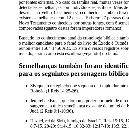
por fontes externas. No caso da família real, muitas vezes fo
detectadas semelhanças com indivíduos específicos. Mais de
descritas no Velho Testamento são conhecidas também fora d
existem semelhanças com 12 destas. Existem 27 pessoas desc
Novo Testamento conhecidas por outras fontes, com 6 seme
comprovadas (quatro destas foram imperadores romanos).
Baseado no conhecimento atual da cronologia bíblica e tamb
o melhor candidato para o faraó do livro de Êxodo é Tutmós 
reinou entre 1504-1450 A.C. Existem diversos registros sobr
reinado, assim como esta escultura (veja foto) do faraó.
Semelhanças também foram identific
para os seguintes personagens bíblico
Sisaque, o rei egípcio que saqueou o Templo durante 
Roboão (1 Reis 14:25-26).
Jeú, rei de Israel, que tomou o poder por meio de uma 
sangrenta; a única semelhança existente de um rei de I
Judá (2 Reis 9:1-10:36).
Hazael, rei da Síria, inimigo de Israel (1 Reis 19:15, 1
8:7-15, 28-29; 9:14-15; 10:32-33; 12:17-18; 13:3, 22, 