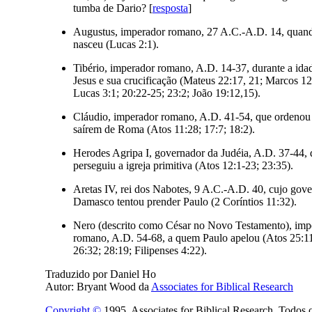
tumba de Dario? [
resposta
]
Augustus, imperador romano, 27 A.C.-A.D. 14, quand
nasceu (Lucas 2:1).
Tibério, imperador romano, A.D. 14-37, durante a idad
Jesus e sua crucificação (Mateus 22:17, 21; Marcos 12
Lucas 3:1; 20:22-25; 23:2; João 19:12,15).
Cláudio, imperador romano, A.D. 41-54, que ordenou
saírem de Roma (Atos 11:28; 17:7; 18:2).
Herodes Agripa I, governador da Judéia, A.D. 37-44,
perseguiu a igreja primitiva (Atos 12:1-23; 23:35).
Aretas IV, rei dos Nabotes, 9 A.C.-A.D. 40, cujo gov
Damasco tentou prender Paulo (2 Coríntios 11:32).
Nero (descrito como César no Novo Testamento), imp
romano, A.D. 54-68, a quem Paulo apelou (Atos 25:11
26:32; 28:19; Filipenses 4:22).
Traduzido por Daniel Ho
Autor: Bryant Wood da
Associates for Biblical Research
Copyright ©
1995, Associates for Biblical Research, Todos o