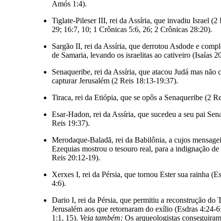
Amós 1:4).
Tiglate-Pileser III, rei da Assíria, que invadiu Israel (2
29; 16:7, 10; 1 Crônicas 5:6, 26; 2 Crônicas 28:20).
Sargão II, rei da Assíria, que derrotou Asdode e compl
de Samaria, levando os israelitas ao cativeiro (Isaías 20
Senaqueribe, rei da Assíria, que atacou Judá mas não 
capturar Jerusalém (2 Reis 18:13-19:37).
Tiraca, rei da Etiópia, que se opôs a Senaqueribe (2 Re
Esar-Hadon, rei da Assíria, que sucedeu a seu pai Sen
Reis 19:37).
Merodaque-Baladã, rei da Babilônia, a cujos mensage
Ezequias mostrou o tesouro real, para a indignação de 
Reis 20:12-19).
Xerxes I, rei da Pérsia, que tornou Ester sua rainha (Es
4:6).
Dario I, rei da Pérsia, que permitiu a reconstrução do
Jerusalém aos que retornaram do exílio (Esdras 4:24-
1:1, 15).
Veja também:
Os arqueologistas conseguiram