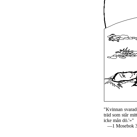
"Kvinnan svarade
träd som står mit
icke mån dö.'»"
—1 Mosebok 3