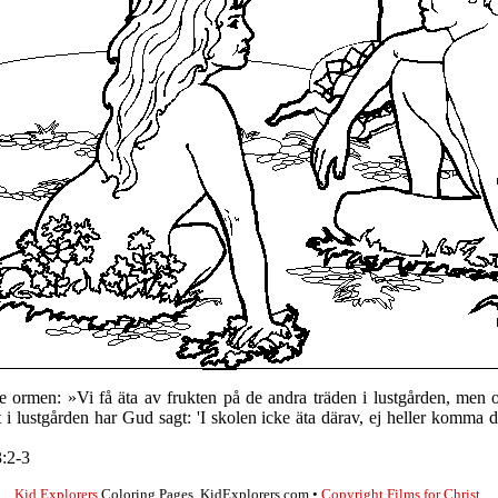
 ormen: »Vi få äta av frukten på de andra träden i lustgården, men 
t i lustgården har Gud sagt: 'I skolen icke äta därav, ej heller komma dä
:2-3
Kid Explorers
Coloring Pages, KidExplorers.com •
Copyright
Films for Christ
.