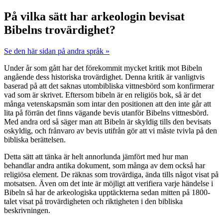
På vilka sätt har arkeologin bevisat
Bibelns trovärdighet?
Se den här sidan på andra språk »
U
nder år som gått har det förekommit mycket kritik mot Bibeln
angående dess historiska trovärdighet. Denna kritik är vanligtvis
baserad på att det saknas utombibliska vittnesbörd som konfirmerar
vad som är skrivet. Eftersom bibeln är en religiös bok, så är det
många vetenskapsmän som intar den positionen att den inte går att
lita på förrän det finns vägande bevis utanför Bibelns vittnesbörd.
Med andra ord så säger man att Bibeln är skyldig tills den bevisats
oskyldig, och frånvaro av bevis utifrån gör att vi måste tvivla på den
bibliska berättelsen.
Detta sätt att tänka är helt annorlunda jämfört med hur man
behandlar andra antika dokument, som många av dem också har
religiösa element. De räknas som trovärdiga, ända tills något visat på
motsatsen. Även om det inte är möjligt att verifiera varje händelse i
Bibeln så har de arkeologiska upptäckterna sedan mitten på 1800-
talet visat på trovärdigheten och riktigheten i den bibliska
beskrivningen.