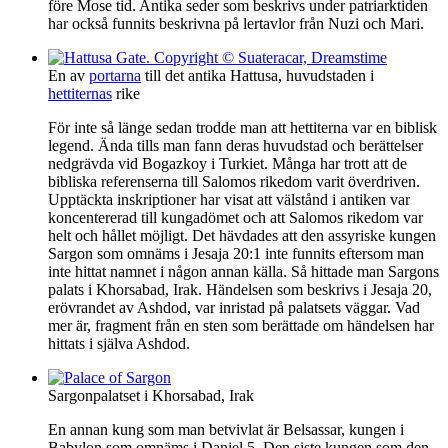
före Mose tid. Antika seder som beskrivs under patriarktiden
har också funnits beskrivna på lertavlor från Nuzi och Mari.
En av
portarna
till det antika Hattusa, huvudstaden i
hettiternas
rike
För inte så länge sedan trodde man att hettiterna var en biblisk
legend. Ända tills man fann deras huvudstad och berättelser
nedgrävda vid Bogazkoy i Turkiet. Många har trott att de
bibliska referenserna till Salomos rikedom varit överdriven.
Upptäckta inskriptioner har visat att välstånd i antiken var
koncentererad till kungadömet och att Salomos rikedom var
helt och hållet möjligt. Det hävdades att den assyriske kungen
Sargon som omnäms i Jesaja 20:1 inte funnits eftersom man
inte hittat namnet i någon annan källa. Så hittade man Sargons
palats i Khorsabad, Irak. Händelsen som beskrivs i Jesaja 20,
erövrandet av Ashdod, var inristad på palatsets väggar. Vad
mer är, fragment från en sten som berättade om händelsen har
hittats i själva Ashdod.
Sargonpalatset i Khorsabad, Irak
En annan kung som man betvivlat är Belsassar, kungen i
Babylon som omnäms i Daniel 5. Den siste kungen som den