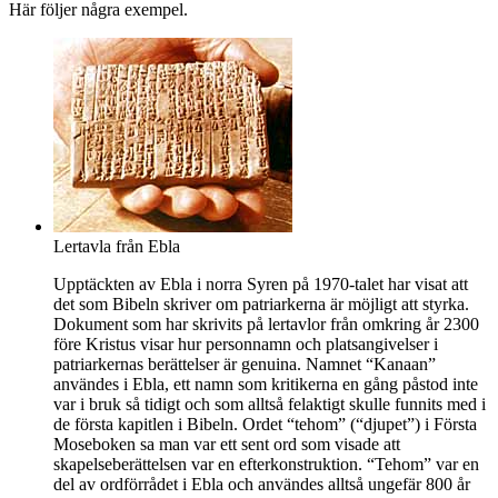
Här följer några exempel.
Lertavla från Ebla
Upptäckten av Ebla i norra Syren på 1970-talet har visat att
det som Bibeln skriver om patriarkerna är möjligt att styrka.
Dokument som har skrivits på lertavlor från omkring år 2300
före Kristus visar hur personnamn och platsangivelser i
patriarkernas berättelser är genuina. Namnet “Kanaan”
användes i Ebla, ett namn som kritikerna en gång påstod inte
var i bruk så tidigt och som alltså felaktigt skulle funnits med i
de första kapitlen i Bibeln. Ordet “tehom” (“djupet”) i Första
Moseboken sa man var ett sent ord som visade att
skapelseberättelsen var en efterkonstruktion. “Tehom” var en
del av ordförrådet i Ebla och användes alltså ungefär 800 år