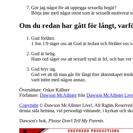
Gör jag något för att uppegga sexuella begär?
Börja inte med något orent som är sexuellt motiverat s
Om du redan har gått för långt, varfö
Gud förlåter.
1 Jon 1:9 säger oss att Gud är trofast och förlåter os
Gud är helig.
Hans ord säger oss att sexuell synd är fel, och han vet
Gud bryr sig.
Gud vet att då man går för långt före äktenskapet tendera
varit intim med någon annan.
Översättare: Oskar Källner
Författare:
Dawson McAllister
från
Dawson McAllister Live
Copyright
© Dawson McAllister Live!, All Rights Reserved -
denna sida hemma, vid personligt vittnande, i kyrkan och sk
Dawson's bok,
Please Don't Tell My Parents
.