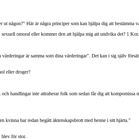
 ut någon?" Här är några principer som kan hjälpa dig att bestämma va
l sexuell omoral eller kommer den att hjälpa mig att undvika det? 1 Kor.
ina värderingar är samma som dina värderingar". Det kan i sig själv för
ol eller droger?
k och handlingar inte attraherar folk som sedan får dig att kompomissa 
n kvinna har redan begått äktenskapsbrott med henne i sitt hjärta."
blev för stor.