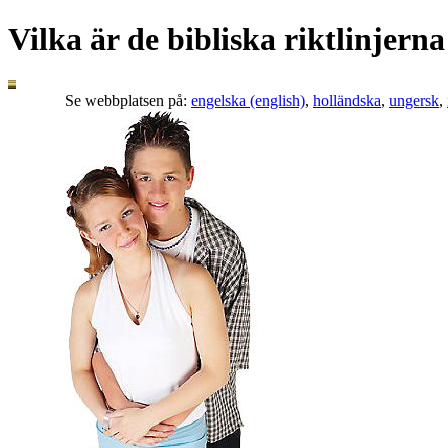
Vilka är de bibliska riktlinjerna
Se webbplatsen på:
engelska (english)
,
holländska
,
ungersk
,