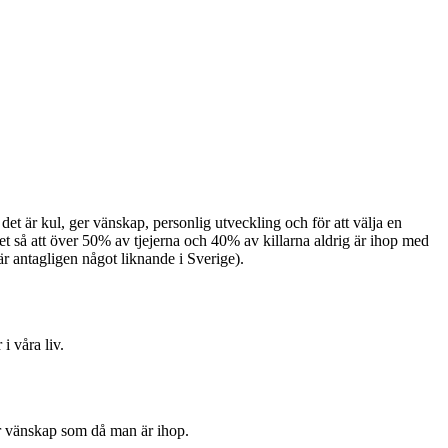
det är kul, ger vänskap, personlig utveckling och för att välja en
 det så att över 50% av tjejerna och 40% av killarna aldrig är ihop med
är antagligen något liknande i Sverige).
 i våra liv.
ller vänskap som då man är ihop.