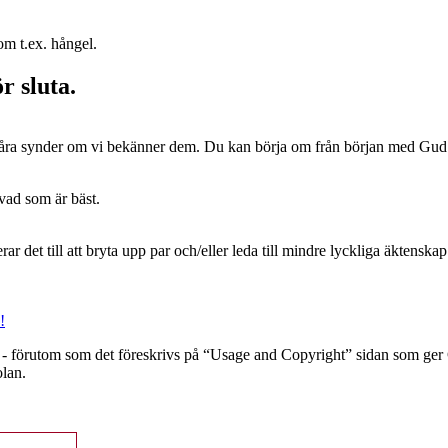
om t.ex. hångel.
r sluta.
s våra synder om vi bekänner dem. Du kan börja om från början med Gud 
 vad som är bäst.
r det till att bryta upp par och/eller leda till mindre lyckliga äktenskap. 
!
 förutom som det föreskrivs på “Usage and Copyright” sidan som ger C
olan.