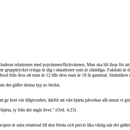
inkluderar relationen med pojvännen/flickvännen. Man ska bli ihop för att 
inte grupptrycket tvinga in dig i situationer som är olämliga. Faktiskt är
ol från dess att man är 12 tills dess man är 18 år gammal. Statistiken 
när det gäller denna typ av beslut.
t ge bort vår tillgivenhet, därför att vårt hjärta påverkar allt annat vi gör
järta, ty från det utgår livet." (Ord. 4:23)
ncipen är nära relaterad till den första och precis lika viktig när det gä