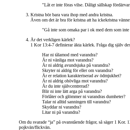
"Låt er inte föras vilse. Dåligt sällskap fördärv
Kristna bör bara vara ihop med andra kristna.
Även om det är bra för kristna att ha ickekristna vänner,
"Gå inte som omaka par i ok med dem som inte tr
Är det verkligen kärlek?
1 Kor 13:4-7 definierar äkta kärlek. Fråga dig själv des
Har ni tålamod med varandra?
Är ni vänliga mot varandra?
Är ni aldrig avundsjuka på varandra?
Skryter ni aldrig för eller om varandra?
Är er relation karakteriserad av ödmjukhet?
Är ni aldrig ohövliga mot varandra?
Är du inte självcentrerad?
Blir ni inte lätt arga på varandra?
Förlåter och glömmer ni varandras dumheter?
Talar ni alltid sanningen till varandra?
Skyddar ni varandra?
Litar ni på varandra?
Om du svarade “ja” på ovanstående frågor, så säger 1 Kor. 13
pojkvän/flickvän.