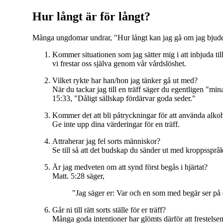
Hur långt är för långt?
Många ungdomar undrar, "Hur långt kan jag gå om jag bjuder
Kommer situationen som jag sätter mig i att inbjuda til
vi frestar oss själva genom vår vårdslöshet.
Vilket rykte har han/hon jag tänker gå ut med?
När du tackar jag till en träff säger du egentligen "m
15:33, "Dåligt sällskap fördärvar goda seder."
Kommer det att bli påtryckningar för att använda alkoh
Ge inte upp dina värderingar för en träff.
Attraherar jag fel sorts människor?
Se till så att det budskap du sänder ut med kroppssprå
Är jag medveten om att synd först begås i hjärtat?
Matt. 5:28 säger,
"Jag säger er: Var och en som med begär ser på e
Går ni till rätt sorts ställe för er träff?
Många goda intentioner har glömts därför att frestelsen 