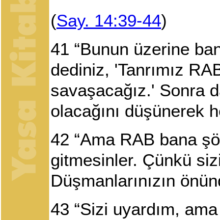
(
Say. 14:39-44
)
41
“Bunun üzerine bana
dediniz, 'Tanrımız RAB
savaşacağız.' Sonra 
olacağını düşünerek he
42
“Ama RAB bana şöyl
gitmesinler. Çünkü si
Düşmanlarınızın önünd
43
“Sizi uyardım, ama