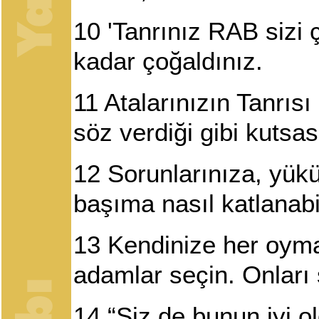
10
'Tanrınız RAB sizi ç
kadar çoğaldınız.
11
Atalarınızın Tanrısı
söz verdiği gibi kutsas
12
Sorunlarınıza, yükü
başıma nasıl katlanabi
13
Kendinize her oymak
adamlar seçin. Onları
14
“Siz de bunun iyi o