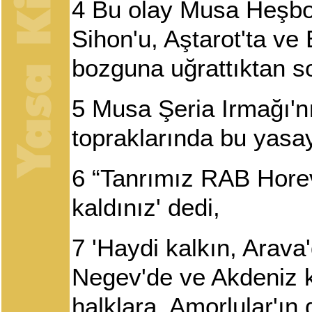
4
Bu olay Musa Heşbon
Sihon'u, Aştarot'ta ve
bozguna uğrattıktan s
5
Musa Şeria Irmağı'n
topraklarında bu yasa
6
“Tanrımız RAB Horev'
kaldınız' dedi,
7
'Haydi kalkın, Arava'
Negev'de ve Akdeniz 
halklara, Amorlular'ın