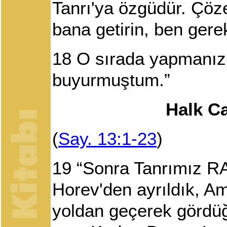
Tanrı'ya özgüdür. Çöz
bana getirin, ben gere
18
O sırada yapmanız 
buyurmuştum.”
Halk C
(
Say. 13:1-23
)
19
“Sonra Tanrımız RA
Horev'den ayrıldık, Am
yoldan geçerek gördüğ