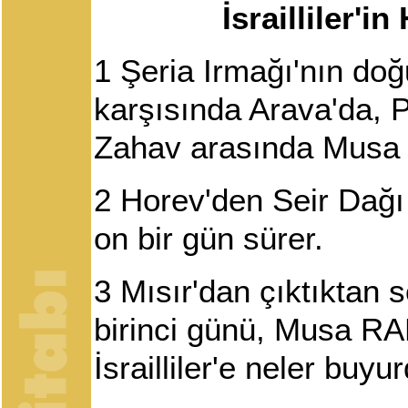
İsrailliler'i
1
Şeria Irmağı'nın doğ
karşısında Arava'da, P
Zahav arasında Musa İsr
2
Horev'den Seir Dağı
on bir gün sürer.
3
Mısır'dan çıktıktan so
birinci günü, Musa RAB
İsrailliler'e neler buyu