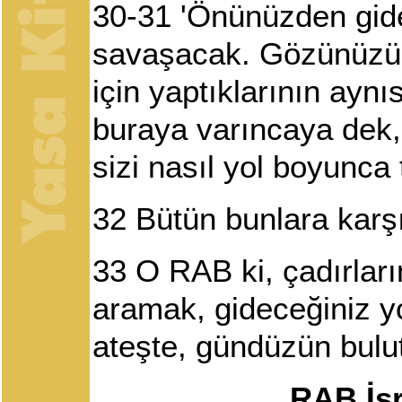
30-31 'Önünüzden gide
savaşacak. Gözünüzün 
için yaptıklarının ayn
buraya varıncaya dek,
sizi nasıl yol boyunca 
32
Bütün bunlara karş
33
O RAB ki, çadırları
aramak, gideceğiniz y
ateşte, gündüzün bulut
RAB İsr