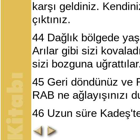
karşı geldiniz. Kendin
çıktınız.
44
Dağlık bölgede yaşa
Arılar gibi sizi kovala
sizi bozguna uğrattılar
45
Geri döndünüz ve R
RAB ne ağlayışınızı du
46
Uzun süre Kadeş'te 