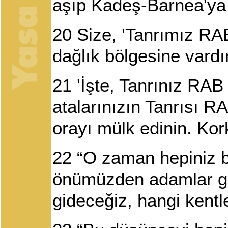
aşıp Kadeş-Barnea'ya 
20
Size, 'Tanrımız RAB
dağlık bölgesine vardı
21
'İşte, Tanrınız RAB 
atalarınızın Tanrısı RA
orayı mülk edinin. Kor
22
“O zaman hepiniz ba
önümüzden adamlar gön
gideceğiz, hangi kentle