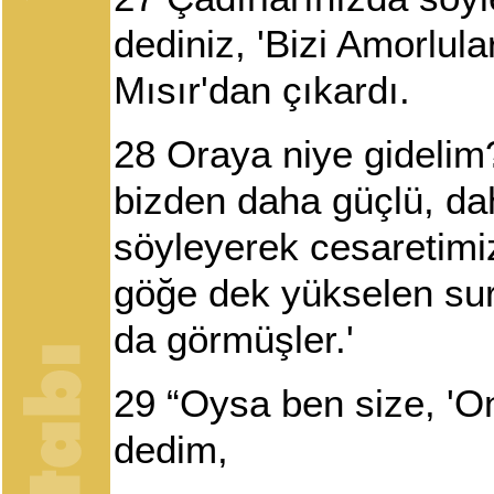
dediniz, 'Bizi Amorlula
Mısır'dan çıkardı.
28
Oraya niye gidelim?
bizden daha güçlü, da
söyleyerek cesaretimiz
göğe dek yükselen surl
da görmüşler.'
29
“Oysa ben size, 'On
dedim,