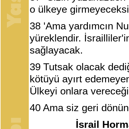
o ülkeye girmeyeceksi
38
'Ama yardımcın Nun
yüreklendir. İsrailliler
sağlayacak.
39
Tutsak olacak dediğ
kötüyü ayırt edemeyen
Ülkeyi onlara vereceği
40
Ama siz geri dönün,
İsrail Horm