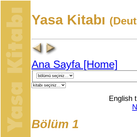
Yasa Kitabı
(Deu
Ana Sayfa [Home]
English t
Bölüm 1