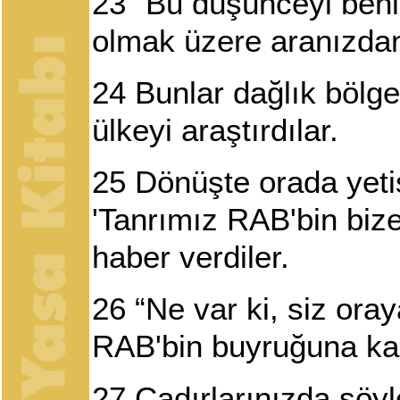
23
“Bu düşünceyi beni
olmak üzere aranızdan 
24
Bunlar dağlık bölge
ülkeyi araştırdılar.
25
Dönüşte orada yetiş
'Tanrımız RAB'bin bize
haber verdiler.
26
“Ne var ki, siz oray
RAB'bin buyruğuna kar
27
Çadırlarınızda söyl