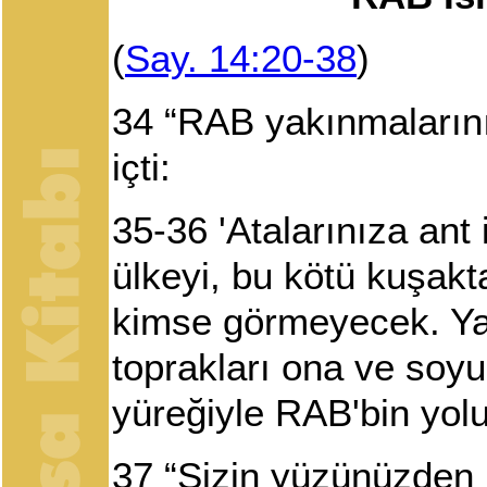
(
Say. 14:20-38
)
34
“RAB yakınmalarını
içti:
35-36 'Atalarınıza ant
ülkeyi, bu kötü kuşakt
kimse görmeyecek. Yal
toprakları ona ve soy
yüreğiyle RAB'bin yol
37
“Sizin yüzünüzden 