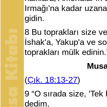
Irmağı'na kadar uzana
gidin.
8
Bu toprakları size ve
İshak'a, Yakup'a ve so
toprakları mülk edinin.
Musa
(
Çık. 18:13-27
)
9
“O sırada size, 'Te
dedim,