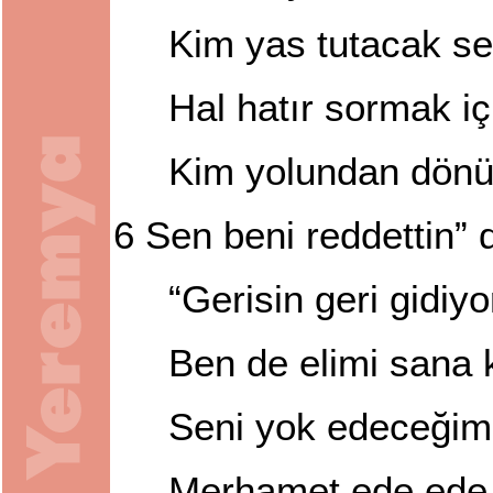
Kim yas tutacak se
Hal hatır sormak iç
Kim yolundan dönü
6
Sen beni reddettin” 
“Gerisin geri gidiy
Ben de elimi sana k
Seni yok edeceğim
Merhamet ede ede