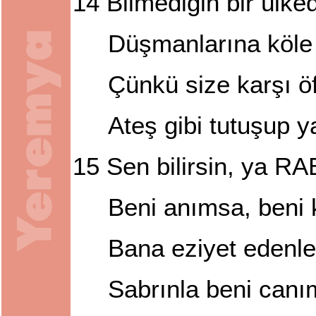
14
Bilmediğin bir ülke
Düşmanlarına köle
Çünkü size karşı 
Ateş gibi tutuşup 
15
Sen bilirsin, ya RA
Beni anımsa, beni k
Bana eziyet edenl
Sabrınla beni can