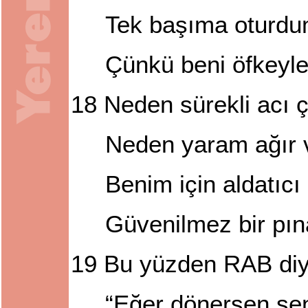
Tek başıma oturdu
Çünkü beni öfkeyl
18
Neden sürekli acı 
Neden yaram ağır 
Benim için aldatıcı 
Güvenilmez bir pın
19
Bu yüzden RAB diyo
“Eğer dönersen sen