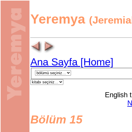
Yeremya
(Jeremia
Ana Sayfa [Home]
English t
Bölüm 15