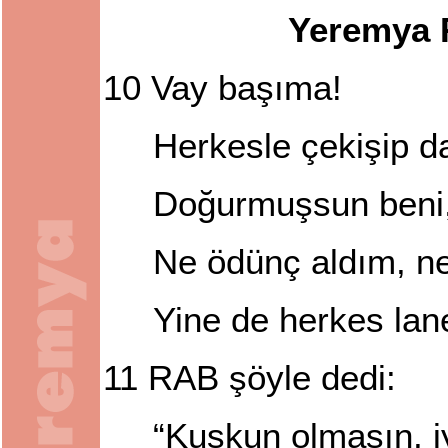
Yeremya 
10
Vay başıma!
Herkesle çekişip d
Doğurmuşsun beni
Ne ödünç aldım, n
Yine de herkes lan
11
RAB şöyle dedi:
“Kuşkun olmasın, iy