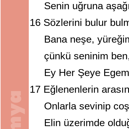
Senin uğruna aşağ
16
Sözlerini bulur bul
Bana neşe, yüreğim
çünkü seninim ben
Ey Her Şeye Egem
17
Eğlenenlerin arası
Onlarla sevinip c
Elin üzerimde olduğ