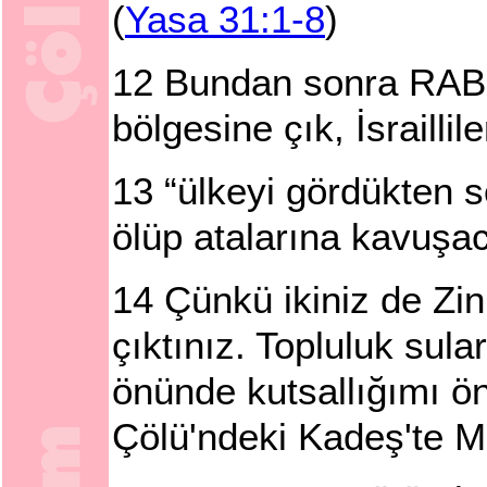
(
Yasa 31:1-8
)
12
Bundan sonra RAB 
bölgesine çık, İsrailli
13
“ülkeyi gördükten s
ölüp atalarına kavuşa
14
Çünkü ikiniz de Zi
çıktınız. Topluluk sul
önünde kutsallığımı ö
Çölü'ndeki Kadeş'te Me