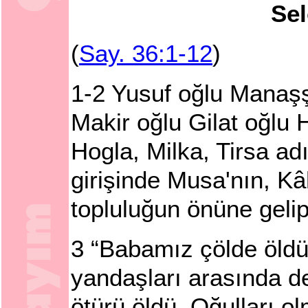
Sel
(
Say. 36:1-12
)
1
-
2
Yusuf oğlu Manaşş
Makir oğlu Gilat oğlu 
Hogla, Milka, Tirsa ad
girişinde Musa'nın, Kâ
topluluğun önüne gelip
3
“Babamız çölde öldü
yandaşları arasında de
ötürü öldü. Oğulları ol