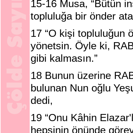
15-16 Musa, “Bütün in
topluluğa bir önder ata
17
“O kişi topluluğun 
yönetsin. Öyle ki, RAB
gibi kalmasın.”
18
Bunun üzerine RAB
bulunan Nun oğlu Yeşu'
dedi,
19
“Onu Kâhin Elazar'l
hepsinin önünde görev