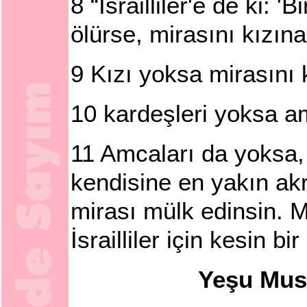
8
“İsrailliler'e de ki:
ölürse, mirasını kızın
9
Kızı yoksa mirasını 
10
kardeşleri yoksa am
11
Amcaları da yoksa, 
kendisine en yakın ak
mirası mülk edinsin. 
İsrailliler için kesin bi
Yeşu Mus