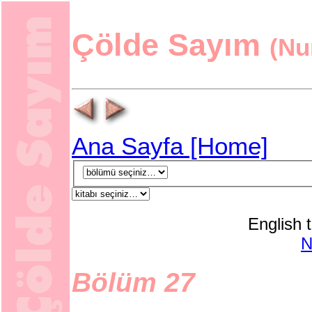
Çölde Sayım
(Nu
Ana Sayfa [Home]
English t
Bölüm 27