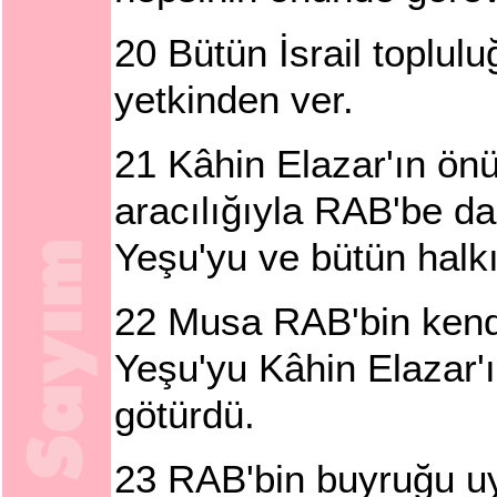
20
Bütün İsrail toplul
yetkinden ver.
21
Kâhin Elazar'ın önü
aracılığıyla RAB'be d
Yeşu'yu ve bütün halkı
22
Musa RAB'bin kendi
Yeşu'yu Kâhin Elazar'
götürdü.
23
RAB'bin buyruğu uya