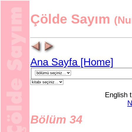
Çölde Sayım
(Nu
Ana Sayfa [Home]
English t
Bölüm 34