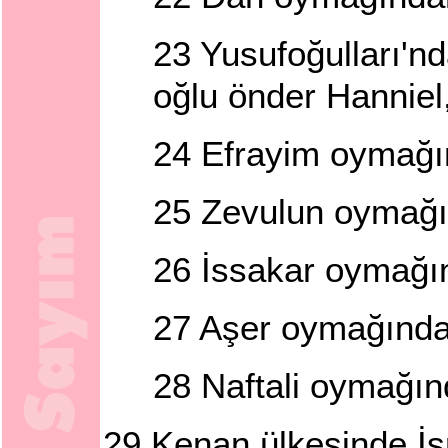
23
Yusufoğulları'n
oğlu önder Hanniel
24
Efrayim oymağın
25
Zevulun oymağın
26
İssakar oymağın
27
Aşer oymağından
28
Naftali oymağın
29
Kenan ülkesinde İsra