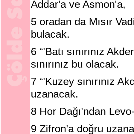
Addar'a ve Asmon'a,
5
oradan da Mısır Vadi
bulacak.
6
“'Batı sınırınız Akde
sınırınız bu olacak.
7
“'Kuzey sınırınız Ak
uzanacak.
8
Hor Dağı'ndan Levo-
9
Zifron'a doğru uzan