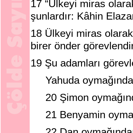
17
“Ülkeyi miras olara
şunlardır: Kâhin Elaz
18
Ülkeyi miras olarak
birer önder görevlendir
19
Şu adamları görevl
Yahuda oymağından
20
Şimon oymağınd
21
Benyamin oymağı
22
Dan oymağından 