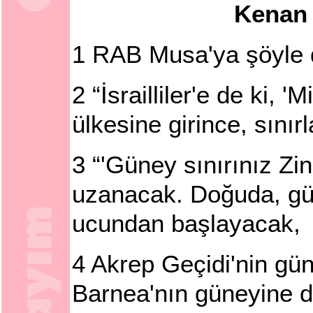
Kenan 
1
RAB Musa'ya şöyle 
2
“İsrailliler'e de ki,
ülkesine girince, sınır
3
“'Güney sınırınız Zi
uzanacak. Doğuda, gün
ucundan başlayacak,
4
Akrep Geçidi'nin gün
Barnea'nın güneyine 