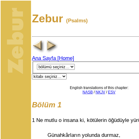
Zebur
(Psalms)
Ana Sayfa [Home]
English translations of this chapter:
NASB
/
NKJV
/
ESV
Bölüm 1
1
Ne mutlu o insana ki, kötülerin öğüdüyle yü
Günahkârların yolunda durmaz,