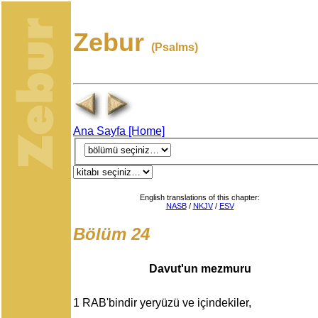
Zebur
(Psalms)
Ana Sayfa [Home]
English translations of this chapter:
NASB
/
NKJV
/
ESV
Bölüm 24
Davut'un mezmuru
1
RAB'bindir yeryüzü ve içindekiler,