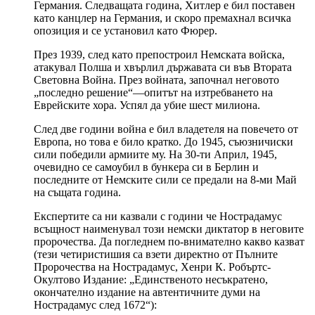
Германия. Следващата година, Хитлер е бил поставен
като канцлер на Германия, и скоро премахнал всичка
опозиция и се установил като Фюрер.
През 1939, след като препостроил Немската войска,
атакувал Полша и хвърлил държавата си във Втората
Световна Война. През войната, започнал неговото
„последно решение“—опитът на изтребването на
Еврейските хора. Успял да убие шест милиона.
След две години война е бил владетеля на повечето от
Европа, но това е било кратко. До 1945, съюзничиски
сили победили армиите му. На 30-ти Април, 1945,
очевидно се самоубил в бункера си в Берлин и
последните от Немските сили се предали на 8-ми Май
на същата година.
Експертите са ни казвали с години че Нострадамус
всъщност наименувал този немски диктатор в неговите
пророчества. Да погледнем по-внимателно какво казват
(тези четиристишия са взети директно от Пълните
Пророчества на Нострадамус, Хенри К. Робъртс-
Окултово Издание: „Единственото несъкратено,
окончателно издание на автентичните думи на
Нострадамус след 1672“):