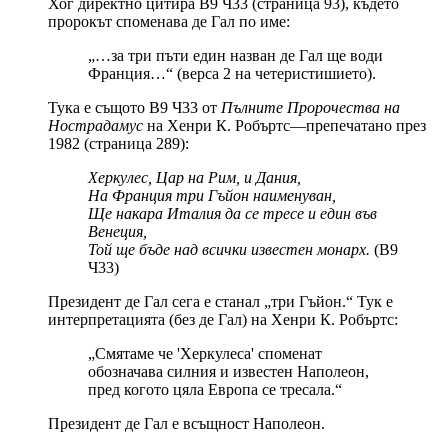
Хог директно цитира В9 Ч33 (страница 93), където
пророкът споменава де Гал по име:
„…за три пъти един назван де Гал ще води
Франция…“ (верса 2 на четеристишието).
Тука е същото В9 Ч33 от
Пълните Пророчества на
Нострадамус
на Хенри К. Робъртс—препечатано през
1982 (страница 289):
Херкулес, Цар на Рим, и Дания,
На Франция три Гъйон наименуван,
Ще накара Италия да се тресе и един във
Венеция,
Той ще бъде над всички известен монарх.
(В9
Ч33)
Президент де Гал сега е станал „три Гъйон.“ Тук е
интерпретацията (без де Гал) на Хенри К. Робъртс:
„Смятаме че 'Херкулеса' споменат
обозначава силния и известен Наполеон,
пред когото цяла Европа се тресала.“
Президент де Гал е всъщност Наполеон.