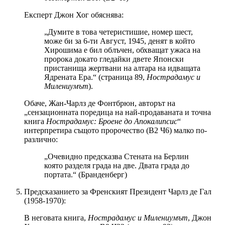
Експерт Джон Хог обяснява:
„Думите в това четеристишие, номер шест,
може би за 6-ти Август, 1945, денят в който
Хирошима е бил облъчен, обхващат ужаса на
пророка докато гледайки двете Японски
пристанища жертвани на алтара на идващата
Ядрената Ера.“ (страница 89,
Нострадамус и
Милениумът
).
Обаче, Жан-Чарлз де Фонтбрюн, авторът на
„сензационната поредица на най-продаваната и точна
книга
Нострадамус: Броене до Апокалипсис
“
интерпретира същото пророчество (В2 Ч6) малко по-
различно:
„Очевидно предсказва Стената на Берлин
която разделя града на две. Двата града до
портата.“ (Бранденберг)
Предсказанието за Френският Президент Чарлз де Гал
(1958-1970):
В неговата книга,
Нострадамус и Милениумът
, Джон