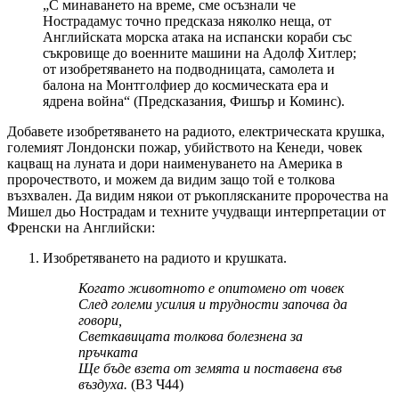
„С минаването на време, сме осъзнали че
Нострадамус точно предсказа няколко неща, от
Английската морска атака на испански кораби със
съкровище до военните машини на Адолф Хитлер;
от изобретяването на подводницата, самолета и
балона на Монтголфиер до космическата ера и
ядрена война“ (Предсказания, Фишър и Коминс).
Добавете изобретяването на радиото, електрическата крушка,
големият Лондонски пожар, убийството на Кенеди, човек
кацващ на луната и дори наименуването на Америка в
пророчеството, и можем да видим защо той е толкова
възхвален. Да видим някои от ръкоплясканите пророчества на
Мишел дьо Нострадам и техните учудващи интерпретации от
Френски на Английски:
Изобретяването на радиото и крушката.
Когато животното е опитомено от човек
След големи усилия и трудности започва да
говори,
Светкавицата толкова болезнена за
пръчката
Ще бъде взета от земята и поставена във
въздуха.
(В3 Ч44)