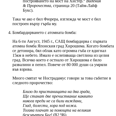
построяването на мост на Хистер.“
Видения
& Пророчества
, страница 20 (Тайм-Лайф
Букс).
Така че ако е бил Фюрера, изглежда че мост е бил
построен върху гърба му.
Бомбардирването с атомната бомба:
На 6-ти Август, 1945 г., САЩ бомбардирва с първата
атомна бомба Японския град Хирошима. Когато бомбата
се детонира, бял облак като огромна гъба се вдигнал
15км в небето. Имало е ослепяваща светлина из целия
град. Всичко което е остнало от Хирошима е било
развалини и пепел. Повече от 80 000 души са умряли
във взрива.
Много смятат че Нострадамус говори за това събитие в
следното пророчество:
Близо до пристанищата на два града,
Ще станат две пречиствание каквито
никога преди не са били виждани,
Глад, болести, хора под ножа.
Тогава плачат за помощта на великия
безсмъртен Бог!
(В2 Ч6)