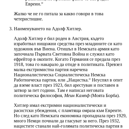
Евреин.“
Жалко че не го питала за какво говори в това
четеристишие.
Наименуването на Адолф Хитлер.
Адолф Хитлер е бил роден в Австрия, където
изработвал нищожни средства през младините си като
художник във Виена. Отишъл в Немската армия като
започнала Първата Световна Война и служил като
ефрейтор в окопите. Когато Германия се предала през
1918, това го накарало да отиде в политиката. Превзел
малка екстримистна партия наречена
Националистическа Социалистическа Немска
Работническа партия, или „Нацистка.“ Неуспял в опит
да вземе власт през 1923, бил арестуван и поставен в
затвор за пет години. Там е написал неговата
политическа философия,
Меин Кампф
(Моята Борба).
Хитлер имал екстримни националистически и
расистски убеждения, с пламтяща омраза към Евреите.
Но след като Немската економика пропаднала през 1929,
много Немци почнали да гласуват за него. През 1932,
нацистите станали най-голямата политическа партия в