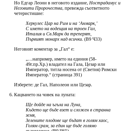
Но Едгар Леони в неговото издание,
Нострадамус и
Неговити Пророчества
, превежда съответното
четеристишие:
Херкулес Цар на Рим и на ‘Анмарк,’
С името на водещия на троен Гал,
Италия и Св.Марк да треперят,
Първият монарх над всички.
(В9 Ч33)
Неговият коментар за „Гал“ е:
„…например, името на единия (58-
49г.пр.Хр.) владател на Гала, Цезар или
Император, титла носена от (Светия) Римски
Император.“ (страница 391)
Изберете: де Гал, Наполеон или Цезар.
Кацването на човек на луната:
Ще дойде на ъгъла на Луна,
Където ще бъде взет и сложен в странна
земя,
Зелените плодове ще бъдат в голям хаос,
Голям срам, за един ще бъде голямо
възхваление.
(В9 Ч65)