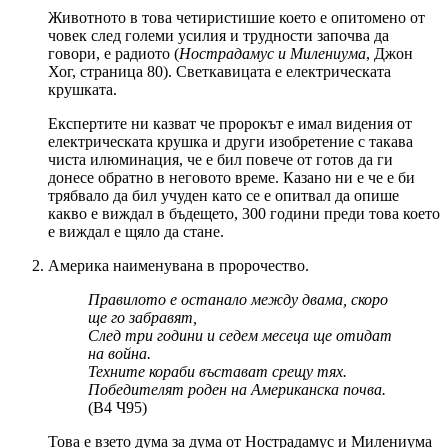
Животното в това четиристишие което е опитомено от
човек след големи усилия и трудности започва да
говори, е радиото (
Нострадамус и Милениума
, Джон
Хог, страница 80). Светкавицата е електрическата
крушката.
Експертите ни казват че пророкът е имал видения от
електрическата крушка и други изобретение с такава
чиста илюминация, че е бил повече от готов да ги
донесе обратно в неговото време. Казано ни е че е би
трябвало да бил учуден като се е опитвал да опише
какво е виждал в бъдещето, 300 години преди това което
е виждал е щяло да стане.
Америка наименувана в пророчество.
Правилото е останало между двама, скоро
ще го забравят,
След три години и седем месеца ще отидат
на война.
Техните кораби въстават срещу тях.
Победителят роден на Американска почва.
(В4 Ч95)
Това е взето дума за дума от Нострадамус и Милениума