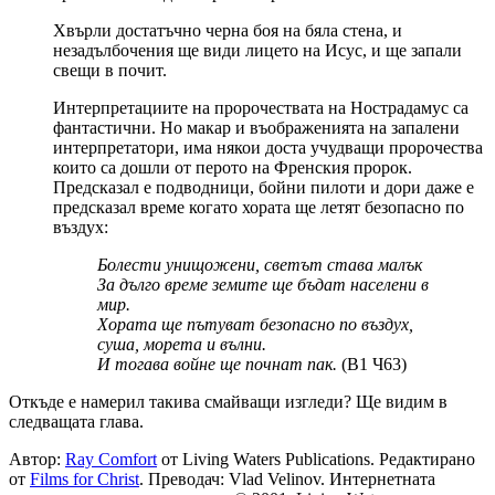
Хвърли достатъчно черна боя на бяла стена, и
незадълбочения ще види лицето на Исус, и ще запали
свещи в почит.
Интерпретациите на пророчествата на Нострадамус са
фантастични. Но макар и въображенията на запалени
интерпретатори, има някои доста учудващи пророчества
които са дошли от перото на Френския пророк.
Предсказал е подводници, бойни пилоти и дори даже е
предсказал време когато хората ще летят безопасно по
въздух:
Болести унищожени, светът става малък
За дълго време земите ще бъдат населени в
мир.
Хората ще пътуват безопасно по въздух,
суша, морета и вълни.
И тогава войне ще почнат пак.
(В1 Ч63)
Откъде е намерил такива смайващи изгледи? Ще видим в
следващата глава.
Автор:
Ray Comfort
от Living Waters Publications. Редактирано
от
Films for Christ
. Преводач: Vlad Velinov. Интернетната