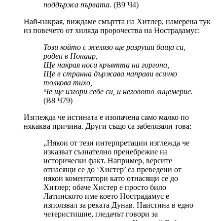
поддържа първата.
(В9 Ч4)
Най-накрая, виждаме смъртта на Хитлер, намерена тук
из повечето от хиляда пророчества на Нострадамус:
Този който с желязо ще разруши баща си,
роден в Нонаир,
Ще накрая носи кръвтта на горгона,
Ще в странна държава направи всичко
толкова тихо,
Че ще изгори себе си, и неговото лицемерие.
(В8 Ч79)
Изглежда че истината е изопачена само малко по
някаква причина. Други също са забелязали това:
„Някои от тези интерпретации изглежда че
изказват съзнателно пренебрежие на
исторически факт. Например, версите
отнасящи се до ‘Хистер’ са преведени от
някои коментатори като отнасящи се до
Хитлер; обаче Хистер е просто било
Латинското име което Нострадамус е
използвал за реката Дунав. Наистина в едно
четеристишие, гледачът говори за