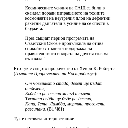
Космическите усилия на САЩ са били в
скандал поради изпращането на техните
космонавти на неузрелия плод на дефектни
ракетни-двигатели в усилие да се спести в
бюджета.
През същият период програмата на
Съветския Съюз е продължила да отива
спокойно с пълната поддръжка на
правителството и хората на другия голяма
възхвала.“
Ето тук е същото пророчество от Хенри К. Робъртс
(
Пълните Пророчества на Нострадамус
):
От човешкото стадо, девет ще бъдат
отделени,
Бъдейки разделени за съд и съвет,
Тяхната съдба ще бъде разделена,
Капа, Тета, Ламбда, мъртви, прогонени,
разсипани.
(В1 Ч81)
Тук е неговата интерпретация: