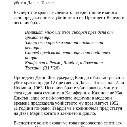
убит в Далас, Тексас.
Експерти твърдят че следното четеристишие е много
ясно предсказание за убийството на Президент Кенеди и
неговия брат:
Великият мъж ще бъде съборен през деня от
гръмотевица,
Злото дело предсказано от носителя на
петиция:
Според предсказанието още един пада през
нощта.
Конфликт в Реимc, Лондон, и болести в
Тъскани.
(В1 Ч26)
Президент Джон Фитзджералд Кенеди е бил застрелян и
убит кратко преди 12 през деня в Далас, Тексас, на 22-ри
Ноември, 1963. Неговият брат е убит няколко минути
след един часа сутринта в Калифорния. Казано е че Жан
Диксън, една от най-големите медиуми в модерни
времена предсказала убийството му през Август 1952,
11 години по-рано. Твърди че е колиничела пред статуя
на Дева Мария когато видението й дошло.
Експертите които вярват че това пророчество се отнася