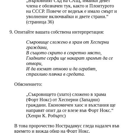
„Върховният Съд на САЩ, имайки девет
члена е обозначен тук, както и Плоитурото
на СССР. Повече от веднъж е имало смърт и
уволнение включвайки и двете страни.“
(страница 36)
Опитайте вашата собствена интерпретация:
Съкровище сложено в храм от Хесперни
граждани,
В същото скрито в секретно място,
Гладните серфи ще накарат храмът да се
отвори,
И да вземат отново и да ограбят,
страхливо плячка в средата.
Обяснението:
„Съкровището (злато) сложено в храма
(Форт Нокс) от Хесперни (Западни)
граждани. Економичен хаос и възстания ще
направят опит да се влезе във Форт Нокс.“
(Хенри К. Робъртс)
В това пророчество Нострадамус гледа надалеч във
времето и вижда обир на Форт Нокс.