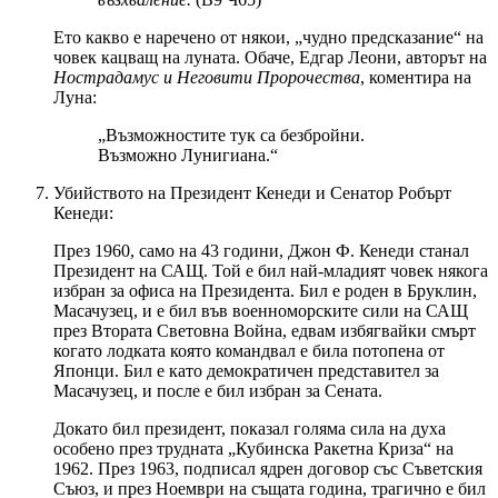
Ето какво е наречено от някои, „чудно предсказание“ на
човек кацващ на луната. Обаче, Едгар Леони, авторът на
Нострадамус и Неговити Пророчества
, коментира на
Луна:
„Възможностите тук са безбройни.
Възможно Лунигиана.“
Убийството на Президент Кенеди и Сенатор Робърт
Кенеди:
През 1960, само на 43 години, Джон Ф. Кенеди станал
Президент на САЩ. Той е бил най-младият човек някога
избран за офиса на Президента. Бил е роден в Бруклин,
Масачузец, и е бил във военноморските сили на САЩ
през Втората Световна Война, едвам избягвайки смърт
когато лодката която командвал е била потопена от
Японци. Бил е като демократичен представител за
Масачузец, и после е бил избран за Сената.
Докато бил президент, показал голяма сила на духа
особено през трудната „Кубинска Ракетна Криза“ на
1962. През 1963, подписал ядрен договор със Съветския
Съюз, и през Ноември на същата година, трагично е бил