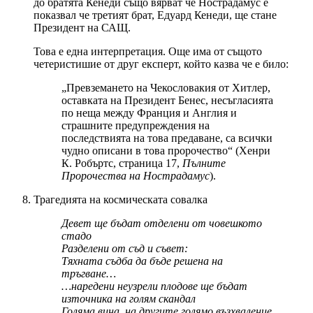
до братята Кенеди също вярват че Нострадамус е
показвал че третият брат, Едуард Кенеди, ще стане
Президент на САЩ.
Това е една интерпретация. Още има от същото
четеристишие от друг експерт, който казва че е било:
„Превземането на Чекословакия от Хитлер,
оставката на Президент Бенес, несъгласията
по неща между Франция и Англия и
страшните предупреждения на
последствията на това предаване, са всички
чудно описани в това пророчество“ (Хенри
К. Робъртс, страница 17,
Пълните
Пророчества на Нострадамус
).
Трагедията на космическата совалка
Девет ще бъдат отделени от човешкото
стадо
Разделени от съд и съвет:
Тяхната съдба да бъде решена на
тръгване…
…наредени неузрели плодове ще бъдат
източника на голям скандал
Голяма вина, на другите голямо възхваление.