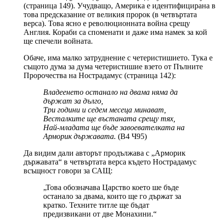
(страница 149). Учудващо, Америка е идентифицирана в
това предсказание от великия пророк (в четвъртата
верса). Това ясно е революционната война срещу
Англия. Кораби са споменати и даже има намек за кой
ще спечели войната.
Обаче, има малко затруднение с четеристишието. Тука е
същото дума за дума четеристишие взето от Пълните
Пророчества на Нострадамус (страница 142):
Владеенето останало на двама няма да
държат за дълго,
Три години и седем месеца минават,
Весталките ще въстаната срещу тях,
Най-младата ще бъде завоевателката на
Арморик държавата.
(В4 Ч95)
Да видим дали авторът продължава с „Арморик
държавата“ в четвъртата верса където Нострадамус
всъщност говори за САЩ:
„Това обозначава Царство което ше бъде
останало за двама, които ще го държат за
кратко. Техните титле ще бъдат
предизвикани от две Монахини.“