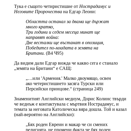
Тука е същото четиристишие от
Нострадамус и
Неговите Пророчества
на Едгар Леони:
Областта останал за двама ще държат
много кратко,
Три години и седем месеца минат ще
направят война:
Две весталки ще въстанат в опозиция,
Победител по-младата в земята на
Британи.
(В4 Ч95)
Да видим дали Едгар вижда че какво сега е станало
„земята на Британи“ е САЩ:
„…или 'Армения.' Малко двоумящо, освен
ако четеристишието засяга Турски или
Персийски принцове.“ (страница 249)
Знаменитият Английски медиум, Дорис Колинс твърди
че веднъж е контактувала с мъртвия Нострадамус, и
темата за неговата Католическа вяра дошла. Той и казал
(най-вероятно на Английски):
„Бях роден Евреин и макар че си смених
религията, не промени факта че бях роден