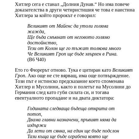
Хитлер сега е станал „Долния Дунав.“ Но има повече
доказателства в други четиристишия че това е наистина
Хитлера за който пророкът е говорил:
Великият от Майенс да утоли голяма
жажда,
Ще бъда смъкнат от неговото голямо
достойнство,
Тези от Колон ще го тъжат толкова много
Че Великият Гроп ще бъде хвърлен в Рина.
(В6 Ч40)
Ето го Фюрерът отново. Тука е цитиран като
Великият
Гроп
. Ако още не сте вярващ, има още потвърждение.
Този път е истинско предсказание което споменава
Хитлер и Мусолини, както и полетът на Мусолини до
Германия след като губи силата си, и тогава
евентуалното пропадане и на двата диктатора:
Годината следваща бъдеща открита от
потоп,
Двама главни назначени, пръвият няма да
издържи
Да лети от сянка, на един ще бъде подслон
Тази къща ще бъде ограбена която ще