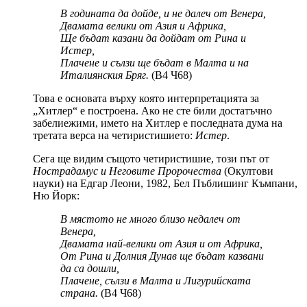
В годината да дойде, и не далеч от Венера,
Двамата велики от Азия и Африка,
Ще бъдат казани да дойдат от Рина и
Истер,
Плачене и сълзи ще бъдат в Малта и на
Италиянския Бряг.
(В4 Ч68)
Това е основата върху която интерпретацията за
„Хитлер“ е построена. Ако не сте били достатъчно
забелиежими, името на Хитлер е последната дума на
третата верса на четиристишието:
Истер
.
Сега ще видим същото четиристишие, този път от
Нострадамус и Неговите Пророчества
(Окултови
науки) на Едгар Леони, 1982, Бел Пъблишинг Къмпани,
Ню Йорк:
В мястото не много близо недалеч от
Венера,
Двамата най-велики от Азия и от Африка,
От Рина и Долния Дунав ще бъдат казвани
да са дошли,
Плачене, сълзи в Малта и Лигурийската
страна.
(В4 Ч68)