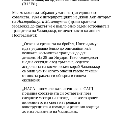
(В1 Ч81)
Малко могат да забравят ужаса на трагедията със
совалката. Тука е интерпретацията на Джон Хог, авторът
на
Нострадамус и Милениумът
(прави кратката
забележка до фактът че е имало само седем астронавта в
трагедията на Чаланджър, не девет както казано от
Нострадамус):
„Освен за грешката на бройът, Нострадамус
идва учудващо близо до описвайки най-
великата космическа трагедия до ден
днешен. На 28-ми Януари, 1986, седемдесет
и една секунди след тръгване, седемте
астронавта на космическия кораб Чаланджър
са били убити когато опасни газове течащи
от лявата ракета ги обгърна в голяма
експлозия.
„НАСА—космическата агенция на САЩ—
премина собствената си Уотъргейт през
следните месеци на изследване което донесе
вниманието на света на грешки в
конструкцията и командни решения водещи
до изстрелването на Чаланджър.