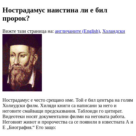
Нострадамус наистина ли е бил
пророк?
Вижте тази страница на:
англичаните (English)
,
Холандски
Н
острадамус е често срещано име. Той е бил центъра на голям
Холиудски филм. Хиляди книги са написани за него и
неговите смайващи предсказвания. Таблоиди го цитират.
Видеотеки носят документални филми на неговата работа.
Неговият живот и пророчества са се появили в известната А и
Е „Биография.“ Ето защо: