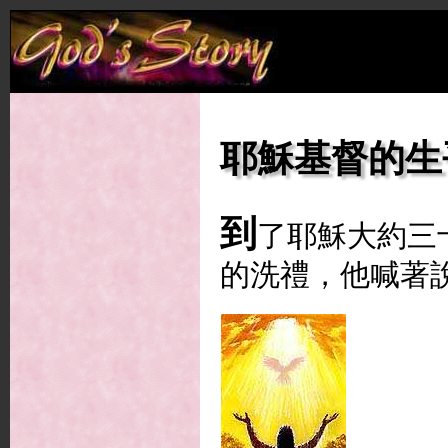
耶穌基督的生
到
了耶穌大約三
的洗禮，他喊著