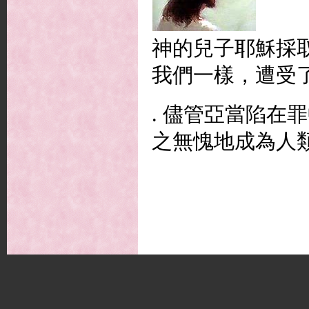
神的兒子耶穌採
我們一樣，遭受
. 儘管亞當陷在
之無愧地成為人