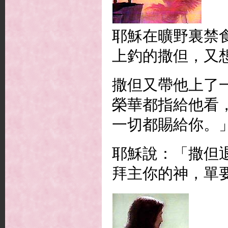
耶穌在曠野裏禁
上釣的撒但，又
撒但又帶他上了
榮華都指給他看
一切都賜給你。
耶穌說：「撒但
拜主你的神，單