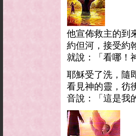
他宣佈救主的到
約但河，接受約
就說：「看哪！
耶穌受了洗，隨
看見神的靈，彷
音說：「這是我