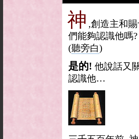
神
,創造主和賜
們能夠認識他嗎?
(
聽旁白
)
是的!
他說話又
認識他…