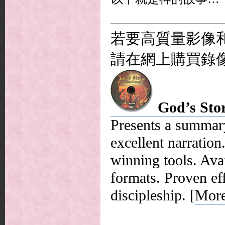
若要高質量影像和
請在網上購買錄像
God’s Stor
Presents a summary
excellent narration
winning tools. Ava
formats. Proven ef
discipleship. [
More