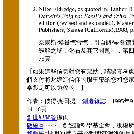
Niles Eldredge, as quoted in: Luther D
Darwin's Enigma: Fossils and Other P
edition (revised and expanded), Maste
Publishers, Santee (California),1988, p
奈爾斯‧埃爾德雷德，引自路得‧桑德
難解之謎﹕化石及其它問題》，第四版
78頁
【如果這些信息對您有幫助，請認真考
們支付將此建造信仰的服事帶給您和您
奉獻是可以免稅的。】
作者﹕彼得‧海司提，
創造雜誌
，1995年9
14-16頁
創世紀問答
提供
版權©
1997，創造論科學基金會，版權
和版權”
標明的賦予基督教問答網絡的用