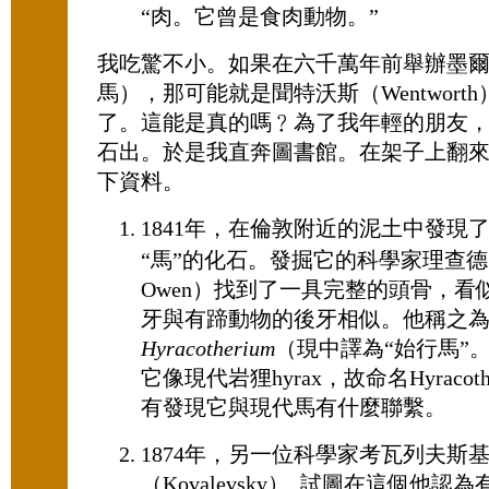
“肉。它曾是食肉動物。”
我吃驚不小。如果在六千萬年前舉辦墨
馬），那可能就是聞特沃斯（Wentwort
了。這能是真的嗎﹖為了我年輕的朋友
石出。於是我直奔圖書館。在架子上翻
下資料。
1841年，在倫敦附近的泥土中發現
“馬”的化石。發掘它的科學家理查德‧歐
Owen）找到了一具完整的頭骨，看
牙與有蹄動物的後牙相似。他稱之
Hyracotherium
（現中譯為“始行馬”
它像現代岩狸hyrax，故命名Hyracot
有發現它與現代馬有什麼聯繫。
1874年，另一位科學家考瓦列夫斯
（Kovalevsky）, 試圖在這個他