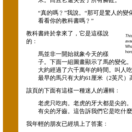
米。而且它還失去了所有腳趾。”
“真的嗎﹖”我說。“那可是驚人的變
看看你的教科書嗎﹖”
教科書終於拿來了，它是這樣說
This
的﹕
avai
Wha
hor
馬並非一開始就象今天的樣
子。下面一組圖畫顯示了馬的變化
大約經過了六千萬年的時間。叫人
最早的馬只有大約61厘米（2英尺）
該頁的下面有這樣一種迷人的邏輯﹕
老虎只吃肉。老虎的牙大都是尖的
有尖的牙齒。這告訴我們它是吃什
我年輕的朋友已經填上了答案﹕