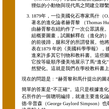
狸似的小動物與現代馬之間建立聯
1879年，一位美國化石專家馬什（O. C
著名的進化論者赫胥黎 （Thomas Hu
由赫胥黎在紐約作了一次公眾講座
組概要圖畫，試圖解釋在（進化的
的前後蹄，腿和牙的所謂發展。他
表在1879 年的《美國科學學報》
進來許多其它刊物和教科書。這些
它按等級順序優美地展示了馬“進化
然變化。這就是我們在學校教科書
現在的問題是﹕“赫胥黎和馬什提出的圖
簡單的答案是“不正確”。這只是根據進
石所作的一個聰明編排，就連主要進化論
德‧辛普森（George Gaylord Simpso