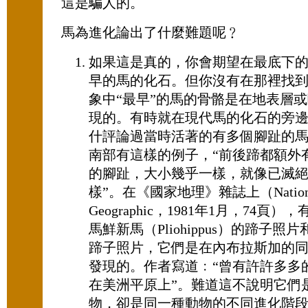
這是騙人的。
馬為進化論出了什麼難題呢﹖
如果這是真的，你會期望在最底下
早的馬的化石。但你沒有在那裡找
象中“最早”的馬的骨骼是在地表層
現的。有時就在現代馬的化石的旁
什評論過當時活著的有多個腳趾的
南部有這樣的例子，“前後蹄都額外
的腳趾，大小幾乎一樣，就像已滅
樣”。在《國家地理》雜誌上（Nation
Geographic，1981年1月，74頁
馬鮮新馬（Pliohippus）的蹄子
蹄子照片，它們是在內布拉斯加的
發現的。作者寫道﹕“曾有許許多多
在美洲平原上”。難道這不說明它們
物，卻是同一種動物的不同進化階