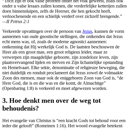
“Toch zijn er ook valse profeten onder het volk geweest, zoals ook
onder u valse leraars zullen komen, die verderfelijke ketterijen zullen
doen binnensluipen, zelfs de Heerser, die hen gekocht heeft,
verloochenende en een schielijk verderf over zichzelf brengende.”
—II Petrus 2:1
Verkeerde opvattingen over de persoon van
Jezus
, kunnen de vorm
aannemen van oude gnostische stellingen, die ontkenden dat Jezus
echt mens was, of, zoals de moderne agnostici aannemen:
ontkenning dat Hij werkelijk God is. De laatsten beschouwen de
Heer als een groot man, een groot religieus leider, maar ze
verwerpen zijn maagdelijke geboorte, zijn zondeloze leven, zijn
plaatsvervangend lijden en sterven en Zijn lichamelijke opstanding
en Hemelvaart. Elke sekte, denominatie of religieuze beweging, die
niet duidelijk en ronduit proclameert dat Jezus zowel de volmaakte
Zoon des mensen, maar ook de eniggeboren Zoon van God is, “de
Here God, die is en die was en die komt, de Almachtige”
(Openbaring 1:8) is verkeerd en moet afgewezen worden.
3. Hoe denkt men over de weg tot
behoudenis?
Het evangelie van Christus is “een kracht Gods tot behoud voor een
ieder die gelooft” (Romeinen 1:16). Het woord evangelie betekent