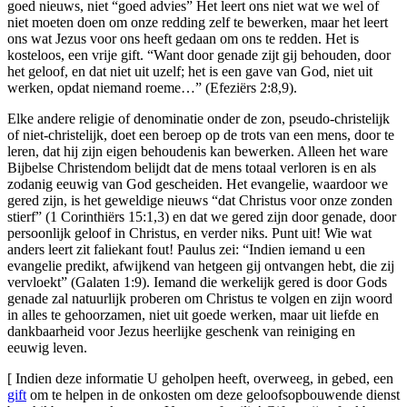
goed nieuws, niet “goed advies” Het leert ons niet wat we wel of
niet moeten doen om onze redding zelf te bewerken, maar het leert
ons wat Jezus voor ons heeft gedaan om ons te redden. Het is
kosteloos, een vrije gift. “Want door genade zijt gij behouden, door
het geloof, en dat niet uit uzelf; het is een gave van God, niet uit
werken, opdat niemand roeme…” (Efeziërs 2:8,9).
Elke andere religie of denominatie onder de zon, pseudo-christelijk
of niet-christelijk, doet een beroep op de trots van een mens, door te
leren, dat hij zijn eigen behoudenis kan bewerken. Alleen het ware
Bijbelse Christendom belijdt dat de mens totaal verloren is en als
zodanig eeuwig van God gescheiden. Het evangelie, waardoor we
gered zijn, is het geweldige nieuws “dat Christus voor onze zonden
stierf” (1 Corinthiërs 15:1,3) en dat we gered zijn door genade, door
persoonlijk geloof in Christus, en verder niks. Punt uit! Wie wat
anders leert zit faliekant fout! Paulus zei: “Indien iemand u een
evangelie predikt, afwijkend van hetgeen gij ontvangen hebt, die zij
vervloekt” (Galaten 1:9). Iemand die werkelijk gered is door Gods
genade zal natuurlijk proberen om Christus te volgen en zijn woord
in alles te gehoorzamen, niet uit goede werken, maar uit liefde en
dankbaarheid voor Jezus heerlijke geschenk van reiniging en
eeuwig leven.
[ Indien deze informatie U geholpen heeft, overweeg, in gebed, een
gift
om te helpen in de onkosten om deze geloofsopbouwende dienst