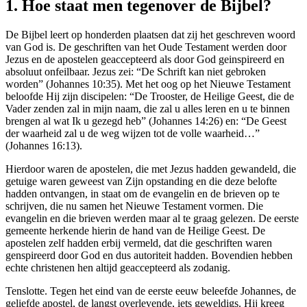
1. Hoe staat men tegenover de Bijbel?
De Bijbel leert op honderden plaatsen dat zij het geschreven woord
van God is. De geschriften van het Oude Testament werden door
Jezus en de apostelen geaccepteerd als door God geinspireerd en
absoluut onfeilbaar. Jezus zei: “De Schrift kan niet gebroken
worden” (Johannes 10:35). Met het oog op het Nieuwe Testament
beloofde Hij zijn discipelen: “De Trooster, de Heilige Geest, die de
Vader zenden zal in mijn naam, die zal u alles leren en u te binnen
brengen al wat Ik u gezegd heb” (Johannes 14:26) en: “De Geest
der waarheid zal u de weg wijzen tot de volle waarheid…”
(Johannes 16:13).
Hierdoor waren de apostelen, die met Jezus hadden gewandeld, die
getuige waren geweest van Zijn opstanding en die deze belofte
hadden ontvangen, in staat om de evangelin en de brieven op te
schrijven, die nu samen het Nieuwe Testament vormen. Die
evangelin en die brieven werden maar al te graag gelezen. De eerste
gemeente herkende hierin de hand van de Heilige Geest. De
apostelen zelf hadden erbij vermeld, dat die geschriften waren
genspireerd door God en dus autoriteit hadden. Bovendien hebben
echte christenen hen altijd geaccepteerd als zodanig.
Tenslotte. Tegen het eind van de eerste eeuw beleefde Johannes, de
geliefde apostel, de langst overlevende, iets geweldigs. Hij kreeg