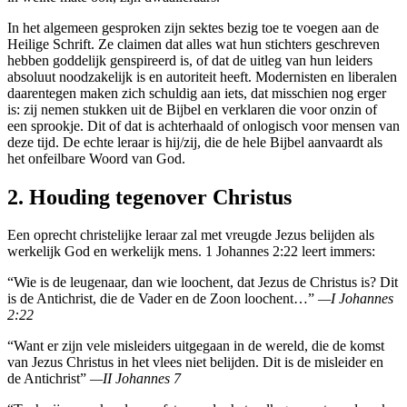
In het algemeen gesproken zijn sektes bezig toe te voegen aan de
Heilige Schrift. Ze claimen dat alles wat hun stichters geschreven
hebben goddelijk genspireerd is, of dat de uitleg van hun leiders
absoluut noodzakelijk is en autoriteit heeft. Modernisten en liberalen
daarentegen maken zich schuldig aan iets, dat misschien nog erger
is: zij nemen stukken uit de Bijbel en verklaren die voor onzin of
een sprookje. Dit of dat is achterhaald of onlogisch voor mensen van
deze tijd. De echte leraar is hij/zij, die de hele Bijbel aanvaardt als
het onfeilbare Woord van God.
2. Houding tegenover Christus
Een oprecht christelijke leraar zal met vreugde Jezus belijden als
werkelijk God en werkelijk mens. 1 Johannes 2:22 leert immers:
“Wie is de leugenaar, dan wie loochent, dat Jezus de Christus is? Dit
is de Antichrist, die de Vader en de Zoon loochent…”
—I Johannes
2:22
“Want er zijn vele misleiders uitgegaan in de wereld, die de komst
van Jezus Christus in het vlees niet belijden. Dit is de misleider en
de Antichrist”
—II Johannes 7