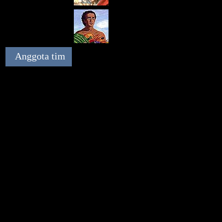
Rusia (Russian)
George Washington a followe
Jesus Christ (a true Christian)
Swedia (Swedish)
SAMSON’S DESTRUCTION
IDOLATROUS PHILISTINE TEMPLE
Anggota tim
archaeology shed any light on the Bible’
account of Samson’s death?
Bahasa Indonesia
Creation
RACES
— Where did the human races 
Ministries
from?
International
CAIN’S WIFE
— Where did Cain get his 
Answers in
his parents Adam and Eve were the first
Genesis
Associates for
Biblical Research
Creation Research