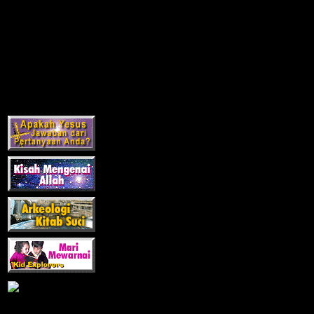
Society
Creation Research
Society
Christian Answers
Versi bahasa