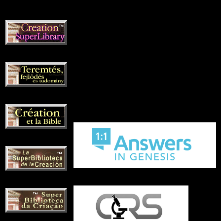
Inggris (English):
Dimana Kain mendapatkan isterinya?
Apakah Nephilim adalah mahluk dari lua
angkasa?
Hongaria:
Dinosaurus sebelum dan sesudah air bah
Bagaimana pandangan Martin Luther ten
Perancis:
Penciptaan/Evolusi?
Spanyol:
Artikel dan video minggu ini
Portugis: