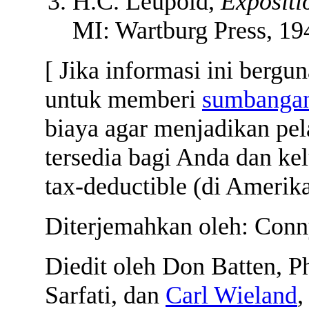
H.C. Leupold,
Expositi
MI: Wartburg Press, 194
[ Jika informasi ini berg
untuk memberi
sumbanga
biaya agar menjadikan pe
tersedia bagi Anda dan ke
tax-deductible (di Amerika
Diterjemahkan oleh: Con
Diedit oleh Don Batten, Ph
Sarfati, dan
Carl Wieland
,