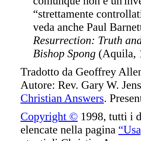
comunque non è un'inve
“strettamente controllat
veda anche Paul Barnett
Resurrection: Truth and
Bishop Spong
(Aquila, 
Tradotto da Geoffrey Alle
Autore:
Rev. Gary W. Jens
Christian Answers
. Presen
Copyright ©
1998, tutti i d
elencate nella pagina
“Usa