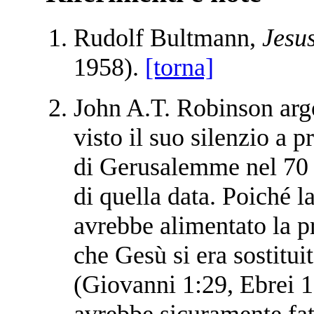
Rudolf Bultmann,
Jesu
1958).
[torna]
John A.T. Robinson arg
visto il suo silenzio a 
di Gerusalemme nel 70 d
di quella data. Poiché 
avrebbe alimentato la p
che Gesù si era sostitui
(Giovanni 1:29, Ebrei 
avrebbe sicuramente fat