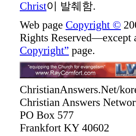
Christ
이 발췌함.
Web page
Copyright ©
200
Rights Reserved—except a
Copyright”
page.
ChristianAnswers.Net/kor
Christian Answers Netwo
PO Box 577
Frankfort KY 40602