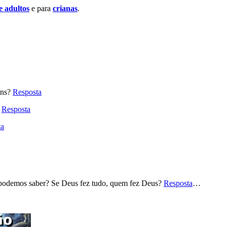
e adultos
e para
crianas
.
uns?
Resposta
?
Resposta
ta
odemos saber? Se Deus fez tudo, quem fez Deus?
Resposta
…