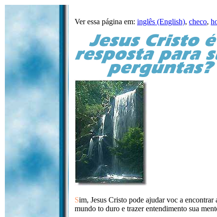
Ver essa página em:
inglês (English)
,
checo
,
h
S
im, Jesus Cristo pode ajudar voc a encontrar 
mundo to duro e trazer entendimento sua men