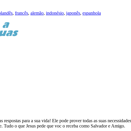
olandês
,
francês
,
alemão
,
indonésio
,
japonês
,
espanhola
as respostas para a sua vida! Ele pode prover todas as suas necessidades 
te. Tudo o que Jesus pede que voc o receba como Salvador e Amigo.