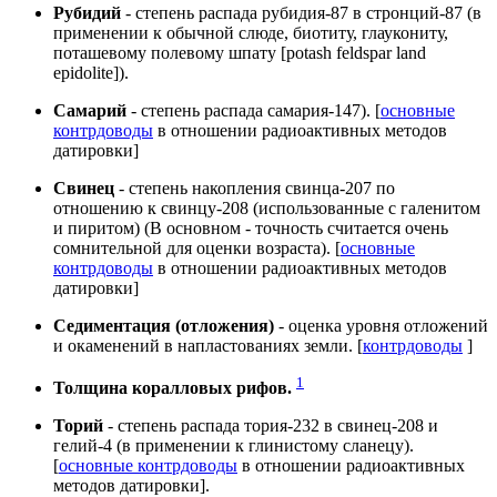
Рубидий
- степень распада рубидия-87 в стронций-87 (в
применении к обычной слюде, биотиту, глаукониту,
поташевому полевому шпату [potash feldspar land
epidolite]).
Самарий
- степень распада самария-147). [
основные
контрдоводы
в отношении радиоактивных методов
датировки]
Свинец
- степень накопления свинца-207 по
отношению к свинцу-208 (использованные с галенитом
и пиритом) (В основном - точность считается очень
сомнительной для оценки возраста). [
основные
контрдоводы
в отношении радиоактивных методов
датировки]
Седиментация (отложения)
- оценка уровня отложений
и окаменений в напластованиях земли. [
контрдоводы
]
1
Толщина коралловых рифов.
Торий
- степень распада тория-232 в свинец-208 и
гелий-4 (в применении к глинистому сланецу).
[
основные контрдоводы
в отношении радиоактивных
методов датировки].