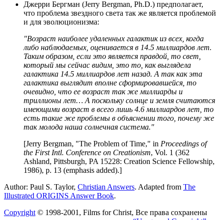
Джерри Бергман (Jerry Bergman, Ph.D.) предполагает,
что проблема звездного света так же является проблемой
и для эволюционизма:
"Возраст наиболее удаленных галактик из всех, когда
либо наблюдаемых, оценивается в 14.5 миллиардов лет.
Таким образом, если это является правдой, то свет,
который мы сейчас видим, это то, как выглядела
галактика 14.5 миллиардов лет назад. А так как эта
галактика выглядит вполне сформировавшейся, то
очевидно, что ее возраст так же миллиарды и
триллионы лет… А поскольку солнце и земля считаются
имеющими возраст в всего лишь 4.6 миллиардов лет, то
есть такие же проблемы в объяснении того, почему же
так молода наша солнечная система."
[Jerry Bergman, "The Problem of Time," in
Proceedings of
the First Intl. Conference on Creationism
, Vol. 1 (362
Ashland, Pittsburgh, PA 15228: Creation Science Fellowship,
1986), p. 13 (emphasis added).]
Author: Paul S. Taylor,
Christian Answers
. Adapted from
The
Illustrated ORIGINS Answer Book
.
Copyright
© 1998-2001, Films for Christ, Все права сохранены