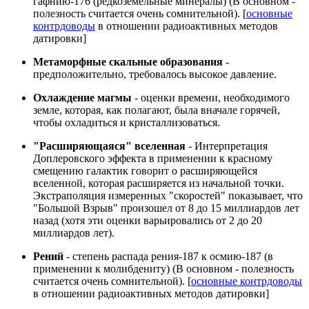
гафнию-176 (редкоземельные минералы) (В основном -
полезность считается очень сомнительной). [
основные
контрдоводы
в отношении радиоактивных методов
датировки]
Метаморфные скальные образования
-
предположительно, требовалось высокое давление.
Охлаждение магмы
- оценки времени, необходимого
земле, которая, как полагают, была вначале горячей,
чтобы охладиться и кристаллизоваться.
"Расширяющаяся" вселенная
- Интерпретация
Доплеровского эффекта в применении к красному
смещению галактик говорит о расширяющейся
вселенной, которая расширяется из начальной точки.
Экстраполяция измеренных "скоростей" показывает, что
"Большой Взрыв" произошел от 8 до 15 миллиардов лет
назад (хотя эти оценки варьировались от 2 до 20
миллиардов лет).
Рений
- степень распада рения-187 к осмию-187 (в
применении к молибдениту) (В основном - полезность
считается очень сомнительной). [
основные контрдоводы
в отношении радиоактивных методов датировки]