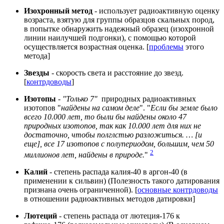
Изохронный метод
- использует радиоактивную оценку
возраста, взятую для группы образцов скальных пород,
в попытке обнаружить надежный образец (изохронной
линии наилучшей подгонки), с помощью которой
осуществляется возрастная оценка. [
проблемы
этого
метода]
Звезды
- скорость света и расстояние до звезд.
[
контрдоводы
]
Изотопы
-
"Только 7"
природных радиоактивных
изотопов "
найдены на самом деле
". "
Если бы земле было
всего 10.000 лет, то были бы найдены около 47
природных изотопов, так как 10.000 лет для них не
достаточно, чтобы полглстью разложиться. … [и
еще], все 17 изотопов с полупериодом, большим, чем 50
2
миллионов лет, найдены в природе.
"
Калий
- степень распада калия-40 в аргон-40 (в
применении к сильвин) (Полезность такого датирования
признана очень ограниченной). [
основные контрдоводы
в отношении радиоактивных методов датировки]
Лютеций
- степень распада от лютеция-176 к