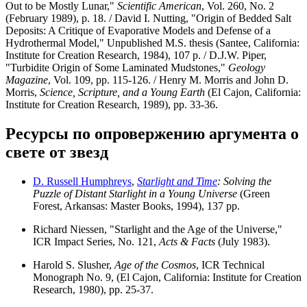
Out to be Mostly Lunar,"
Scientific American
, Vol. 260, No. 2
(February 1989), p. 18. / David I. Nutting, "Origin of Bedded Salt
Deposits: A Critique of Evaporative Models and Defense of a
Hydrothermal Model," Unpublished M.S. thesis (Santee, California:
Institute for Creation Research, 1984), 107 p. / D.J.W. Piper,
"Turbidite Origin of Some Laminated Mudstones,"
Geology
Magazine
, Vol. 109, pp. 115-126. / Henry M. Morris and John D.
Morris,
Science, Scripture, and a Young Earth
(El Cajon, California:
Institute for Creation Research, 1989), pp. 33-36.
Ресурсы по опровержению аргумента о
свете от звезд
D. Russell Humphreys
,
Starlight and Time
: Solving the
Puzzle of Distant Starlight in a Young Universe
(Green
Forest, Arkansas: Master Books, 1994), 137 pp.
Richard Niessen, "Starlight and the Age of the Universe,"
ICR Impact Series, No. 121,
Acts & Facts
(July 1983).
Harold S. Slusher,
Age of the Cosmos
, ICR Technical
Monograph No. 9, (El Cajon, California: Institute for Creation
Research, 1980), pp. 25-37.