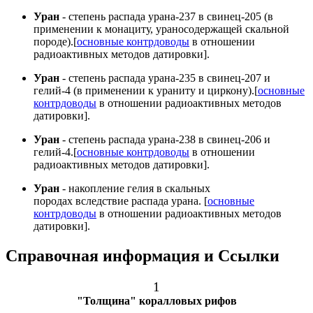
Уран
- степень распада урана-237 в свинец-205 (в
применении к монациту, ураносодержащей скальной
породе).[
основные контрдоводы
в отношении
радиоактивных методов датировки].
Уран
- степень распада урана-235 в свинец-207 и
гелий-4 (в применении к ураниту и циркону).[
основные
контрдоводы
в отношении радиоактивных методов
датировки].
Уран
- степень распада урана-238 в свинец-206 и
гелий-4.[
основные контрдоводы
в отношении
радиоактивных методов датировки].
Уран
- накопление гелия в скальных
породах вследствие распада урана. [
основные
контрдоводы
в отношении радиоактивных методов
датировки].
Справочная информация и Ссылки
1
"Толщина" коралловых рифов