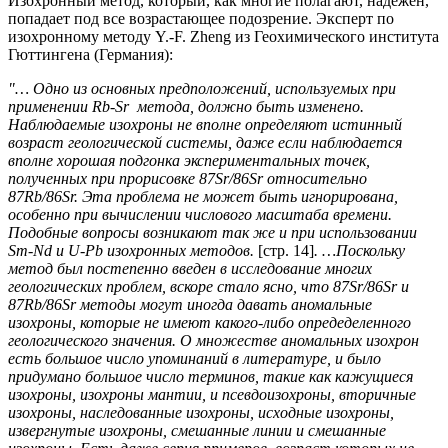
Изохронный метод, который, как многие полагают, надежен,
попадает под все возрастающее подозрение. Эксперт по
изохронному методу Y.-F. Zheng из Геохимического института
Гюттингена (Германия):
"… Одно из основных предположений, используемых при
применении Rb-Sr метода, должно быть изменено.
Наблюдаемые изохроны не вполне определяют истинный
возраст геологической системы, даже если наблюдается
вполне хорошая подгонка экспериментальных точек,
полученных при прорисовке 87Sr/86Sr относительно
87Rb/86Sr. Эта проблема не может быть игнорирована,
особенно при вычислении числового масштаба времени.
Подобные вопросы возникают так же и при использовании
Sm-Nd и U-Pb изохронных методов.
[стр. 14]
. …Поскольку
метод был постепенно введен в исследование многих
геологических проблем, вскоре стало ясно, что 87Sr/86Sr и
87Rb/86Sr методы могут иногда давать аномальные
изохроны, которые не имеют какого-либо опредеделенного
геологического значения. О множестве аномальных изохрон
есть большое число упоминаний в литературе, и было
придумано большое число терминов, такие как кажущиеся
изохроны, изохроны мантии, и псевдоизохроны, вторичные
изохроны, наследованные изохроны, исходные изохроны,
извергнутые изохроны, смешанные линии и смешанные