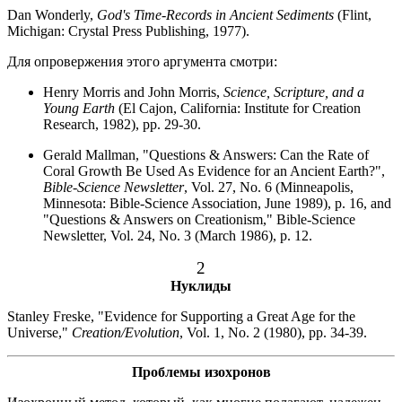
Dan Wonderly,
God's Time-Records in Ancient Sediments
(Flint,
Michigan: Crystal Press Publishing, 1977).
Для опровержения этого аргумента смотри:
Henry Morris and John Morris,
Science, Scripture, and a
Young Earth
(El Cajon, California: Institute for Creation
Research, 1982), pp. 29-30.
Gerald Mallman, "Questions & Answers: Can the Rate of
Coral Growth Be Used As Evidence for an Ancient Earth?",
Bible-Science Newsletter
, Vol. 27, No. 6 (Minneapolis,
Minnesota: Bible-Science Association, June 1989), p. 16, and
"Questions & Answers on Creationism," Bible-Science
Newsletter, Vol. 24, No. 3 (March 1986), p. 12.
2
Нуклиды
Stanley Freske, "Evidence for Supporting a Great Age for the
Universe,"
Creation/Evolution
, Vol. 1, No. 2 (1980), pp. 34-39.
Проблемы изохронов