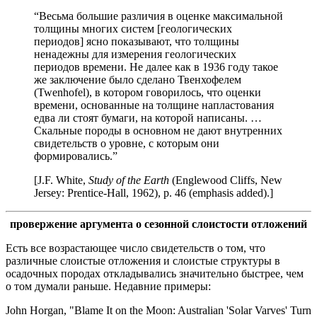
“Весьма большие различия в оценке максимальной
толщины многих систем [геологических
периодов] ясно показывают, что толщины
ненадежны для измерения геологических
периодов времени. Не далее как в 1936 году такое
же заключение было сделано Твенхофелем
(Twenhofel), в котором говорилось, что оценки
времени, основанные на толщине напластования
едва ли стоят бумаги, на которой написаны. …
Скальные породы в основном не дают внутренних
свидетельств о уровне, с которым они
формировались.”
[J.F. White,
Study of the Earth
(Englewood Cliffs, New
Jersey: Prentice-Hall, 1962), p. 46 (emphasis added).]
провержение аргумента о сезонной слоистости отложений
Есть все возрастающее число свидетельств о том, что
различные слоистые отложения и слоистые структуры в
осадочных породах откладывались значительно быстрее, чем
о том думали раньше. Недавние примеры:
John Horgan, "Blame It on the Moon: Australian 'Solar Varves' Turn