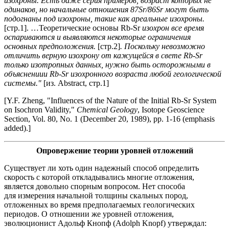
изохроны. Есть даже серия примеров, возраст которых не
одинаков, но начальные отношения 87Sr/86Sr могут быть
подогнаны под изохроны, такие как ареальные изохроны.
[стр.1]. …Теоретические основы Rb-Sr
изохрон все время
оспариваются и выявляются некоторые ограничения
основных предположения.
[стр.2]
. Поскольку невозможно
отличить верную изохрону от кажущейся в свете Rb-Sr
только изотропных данных, нужно быть осторожными в
объяснениии Rb-Sr изохронного возраста любой геологической
системы."
[из. Abstract, стр.1]
[Y.F. Zheng, "Influences of the Nature of the Initial Rb-Sr System
on Isochron Validity,"
Chemical Geology
, Isotope Geoscience
Section, Vol. 80, No. 1 (December 20, 1989), pp. 1-16 (emphasis
added).]
Опровержение теории уровней отложений
Существует ли хоть один надежный способ определить
скорость с которой откладывались многие отложения,
является довольно спорным вопросом. Нет способа
для измерения начальной толщины скальных пород,
отложенных во время предполагаемых геологических
периодов. О отношении же уровней отложения,
эволюционист Адольф Кнопф (Adolph Knopf) утверждал: