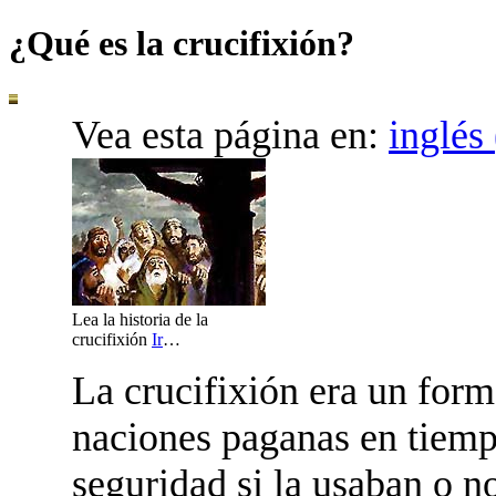
¿Qué es la crucifixión?
Vea esta página en:
inglés
Lea la historia de la
crucifixión
Ir
…
L
a crucifixión era un for
naciones paganas en tiemp
seguridad si la usaban o n