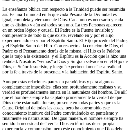
La enseñanza bíblica con respecto a la Trinidad puede ser resumida
así. Es una Triunidad en la que cada Pesona de la Divinidad es
igual, completa y eternamente Dios. Cada uno es necesario y cada
uno es distinto y aún así todos son uno. La tres Personas aparecen
en un orden lógico y causal. El Padre es la Fuente invisible y
omnipresente de todo lo que existe, revelado en y por el Hijo,
experimentado en y por el Espíritu Santo. El Hijo procede del Padre,
y el Espíritu Santo del Hijo. Con respecto a la creación de Dios, el
Padre es el Pensamiento detrás de la misma, el Hijo es la Palabra
que la trajo a la existencia, y el Espíritu es la Acción que la hizo una
realidad. Nosotros “vemos” a Dios y Su gran salvación en el Hijo de
Dios, el Señor Jesucristo, y luego “experimentamos” esa realidad
por la fe a través de la presencia y la habitación del Espíritu Santo.
Aunque estas relaciones parezcan paradójicas y para algunos
completamente imposibles, ellas son profundamente realistas y su
verdad es profundamente innata en la naturaleza del hombre. De allí
que el hombre siempre ha captado primeramente la verdad de que
Dios debe estar «allí afuera», presente en todas partes y que es la
Causa Original de todas las cosas, pero ha corrompido este
conocimiento intuitivo del Padre convirtiéndolo en panteísmo y
finalmente en naturalismo. De igual manera, el hombre siempre ha
sentido la necesidad de “ver” a Dios en términos de su propia
experiencia y comprensión, pero éste conocimiento que Dios debe