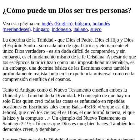
¿Cómo puede un Dios ser tres personas?
Vea esta página en:
inglés (English)
,
búlgaro
,
holandés
(neerlandeses)
,
húngaro
,
indonesio
,
italiano
,
sueco
L
a doctrina de la Trinidad - que Dios el Padre, Dios el Hijo y Dios
el Espíritu Santo - son cada uno de igual forma y eternamente el
único Dios verdadero - es sin duda difícil de comprender, y sin
embargo, es el fundamento mismo de la fe Cristiana. A pesar de que
los escépticos la ridiculizan como una imposibilidad matemática, es
sin embargo, una doctrina básica de las Escrituras como también
profundamente realista tanto en la experiencia universal como en la
comprensión científica del cosmos.
Tanto el Antiguo como el Nuevo Testamento enseñan ambos la
Unidad y la Trinidad de la Divinidad. El concepto de que hay un
solo Dios quien creó todas las cosas es enfatizado en repetidas
ocasiones en Escrituras tales como Isaías 45:18: «Porque así dijo
Jehová, que creó los cielos; él es Dios, el que formó la tierra, el que
la hizo y la compuso…» Un ejemplo del Nuevo Testamento es
Santiago 2:19: «Tú crees que Dios es uno; bien haces. También los
demonios creen, y tiemblan.»
Las tres Personas de la Divinidad son reconocidas al mismo tiempo