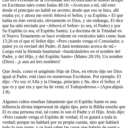
en Escrituras tales como Isaías 48:16: «Acercaos a mí, oíd esto:
desde el principio no hablé en secreto; desde que eso se hizo, allí
estaba yo; y ahora me envió Jehová el Señor, y su Espíritu.» El que
habla en éste versículo, obviamente es Dios, y sin embargo, El dice
que ha sido enviado por «Jehová el Señor» (o sea, el Padre) y por
Su Espíritu (o sea, el Espíritu Santo). La doctrina de la Trinidad en
el Nuevo Testamento se hace evidente en versículos tales como Juan
15:26 en el que el Señor dijo: «Pero cuando venga el Consolador, a
quien yo os enviaré del Padre, él dará testimonio acerca de mí.»
Luego está la fórmula bautismal: «bautizándolos en el nombre del
Padre, y del HIjo, y del Espíritu Santo» (Mateo 28:19). Un nombre
(Dios) - ¡y aun así tres nombres!
Que Jesús, como el unigénito Hijo de Dios, en efecto dijo ser Dios
igual al Padre, está claro en numerosas Escrituras. Por ejemplo, El
dijo: «Yo soy el Alfa y la Omega, principio y fin, dice el Señor, el
que es y que era y que ha de venir, el Todopoderoso.» (Apocalipsis
1:8).
Algunos cultos enseñan falsamente que el Espíritu Santo es una
influencia divina impersonal de algún tipo, pero la Biblia enseña que
El es una persona real, tal como lo son el Padre y el Hijo. Jesús dijo:
«Pero cuando venga el Espíritu de verdad, él os guiará a toda la
verdad; porque no hablará por su propia cuenta, sino que hablará
todo lo que oyere, y os hará saber las cosas que habrán de venir.»