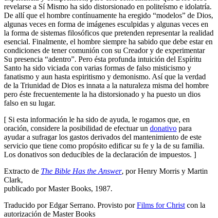
revelarse a Sí Mismo ha sido distorsionado en politeísmo e idolatría.
De allí que el hombre contínuamente ha eregido “modelos” de Dios,
algunas veces en forma de imágenes esculpidas y algunas veces en
la forma de sistemas filosóficos que pretenden representar la realidad
esencial. Finalmente, el hombre siempre ha sabido que debe estar en
condiciones de tener comunión con su Creador y de experimentar
Su presencia “adentro”. Pero ésta profunda intuición del Espíritu
Santo ha sido viciada con varias formas de falso misticismo y
fanatismo y aun hasta espiritismo y demonismo. Así que la verdad
de la Triunidad de Dios es innata a la naturaleza misma del hombre
pero éste frecuentemente la ha distorsionado y ha puesto un dios
falso en su lugar.
[ Si esta información le ha sido de ayuda, le rogamos que, en
oración, considere la posibilidad de efectuar un
donativo
para
ayudar a sufragar los gastos derivados del mantenimiento de este
servicio que tiene como propósito edificar su fe y la de su familia.
Los donativos son deducibles de la declaración de impuestos. ]
Extracto de
The Bible Has the Answer
, por Henry Morris y Martin
Clark,
publicado por Master Books, 1987.
Traducido por Edgar Serrano. Provisto por
Films for Christ
con la
autorización de Master Books