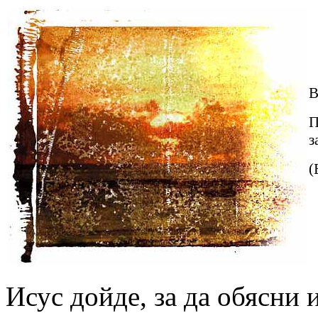
В
П
з
(
И
сус дойде, за да обясни 