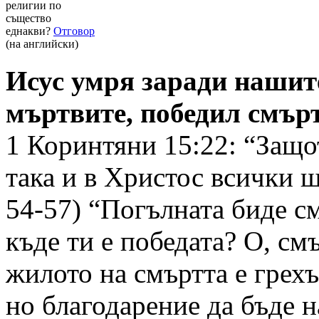
религии по
същество
еднакви?
Отговор
(на английски)
Исус умря заради нашите
мъртвите, победил смърт
1 Коринтяни 15:22: “Защо
така и в Христос всички щ
54-57) “Погълната биде с
къде ти е победата? О, см
жилото на смъртта е грехът
но благодарение да бъде н