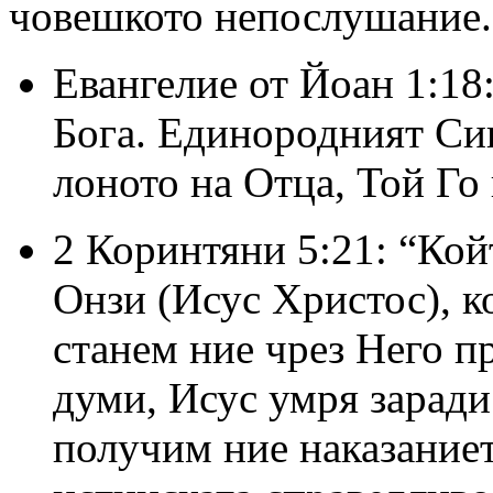
човешкото непослушание.
Евангелие от Йоан 1:18
Бога. Единородният Син
лоното на Отца, Той Го 
2 Коринтяни 5:21: “Кой
Онзи (Исус Христос), ко
станем ние чрез Него п
думи, Исус умря заради 
получим ние наказанието