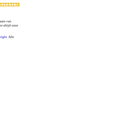
laats van
or altijd onze
right
. Alle