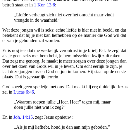
betreft staat er in
1 Kor. 13:6
:
„Liefde verheugt zich niet over het onrecht maar vindt
vreugde in de waarheid.”
Wat deze jongen wil is seks; echte liefde is hier niet in beeld, en dat
betekent dat hij je niet kan liefhebben op de manier die God wil dat
er van je gehouden zal worden.
Er is nog iets dat me werkelijk verontrust in je brief, Pat. Je zegt dat
als je geen seks met hem hebt, je hem misschien kwijt zult raken.
Dat zegt me genoeg. Je maakt je meer zorgen over deze jongen dan
over het doen van Gods wil in je leven. Om echt eerlijk te zijn, je
laat deze jongen tussen God en jou in komen. Hij staat op de eerste
plaats. Dat is gevaarlijk terrein.
God speelt geen spelletje met ons. Dat maakt hij erg duidelijk. Jezus
zei in
Lucas 6:46
,
„Waarom roepen jullie „Heer, Heer” tegen mij, maar
doen jullie niet wat ik zeg?”
En in
Joh. 14:15
, zegt Jezus opnieuw :
„Als je mij liefhebt, houd je dan aan mijn geboden.”