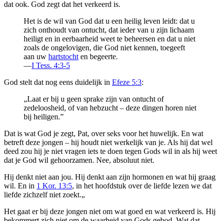
dat ook. God zegt dat het verkeerd is.
Het is de wil van God dat u een heilig leven leidt: dat u
zich onthoudt van ontucht, dat ieder van u zijn lichaam
heiligt en in eerbaarheid weet te beheersen en dat u niet
zoals de ongelovigen, die God niet kennen, toegeeft
aan uw
hartstocht
en begeerte.
—
I Tess. 4:3-5
God stelt dat nog eens duidelijk in
Efeze 5:3
:
„Laat er bij u geen sprake zijn van ontucht of
zedeloosheid, of van hebzucht – deze dingen horen niet
bij heiligen.”
Dat is wat God je zegt, Pat, over seks voor het huwelijk. En wat
betreft deze jongen – hij houdt niet werkelijk van je. Als hij dat wel
deed zou hij je niet vragen iets te doen tegen Gods wil in als hij weet
dat je God wil gehoorzamen. Nee, absoluut niet.
Hij denkt niet aan jou. Hij denkt aan zijn hormonen en wat hij graag
wil. En in
1 Kor. 13:5
, in het hoofdstuk over de liefde lezen we dat
liefde zichzelf niet zoekt.„
Het gaat er bij deze jongen niet om wat goed en wat verkeerd is. Hij
bekommert zich niet om de waarheid van Gods gebod. Wat dat