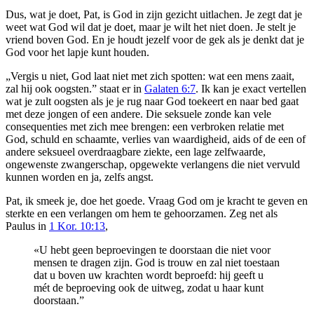
Dus, wat je doet, Pat, is God in zijn gezicht uitlachen. Je zegt dat je
weet wat God wil dat je doet, maar je wilt het niet doen. Je stelt je
vriend boven God. En je houdt jezelf voor de gek als je denkt dat je
God voor het lapje kunt houden.
„Vergis u niet, God laat niet met zich spotten: wat een mens zaait,
zal hij ook oogsten.” staat er in
Galaten 6:7
. Ik kan je exact vertellen
wat je zult oogsten als je je rug naar God toekeert en naar bed gaat
met deze jongen of een andere. Die seksuele zonde kan vele
consequenties met zich mee brengen: een verbroken relatie met
God, schuld en schaamte, verlies van waardigheid, aids of de een of
andere seksueel overdraagbare ziekte, een lage zelfwaarde,
ongewenste zwangerschap, opgewekte verlangens die niet vervuld
kunnen worden en ja, zelfs angst.
Pat, ik smeek je, doe het goede. Vraag God om je kracht te geven en
sterkte en een verlangen om hem te gehoorzamen. Zeg net als
Paulus in
1 Kor. 10:13
,
«U hebt geen beproevingen te doorstaan die niet voor
mensen te dragen zijn. God is trouw en zal niet toestaan
dat u boven uw krachten wordt beproefd: hij geeft u
mét de beproeving ook de uitweg, zodat u haar kunt
doorstaan.”