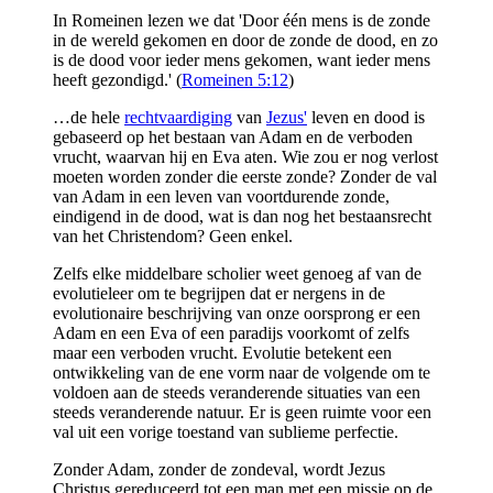
In Romeinen lezen we dat 'Door één mens is de zonde
in de wereld gekomen en door de zonde de dood, en zo
is de dood voor ieder mens gekomen, want ieder mens
heeft gezondigd.' (
Romeinen 5:12
)
…de hele
rechtvaardiging
van
Jezus'
leven en dood is
gebaseerd op het bestaan van Adam en de verboden
vrucht, waarvan hij en Eva aten. Wie zou er nog verlost
moeten worden zonder die eerste zonde? Zonder de val
van Adam in een leven van voortdurende zonde,
eindigend in de dood, wat is dan nog het bestaansrecht
van het Christendom? Geen enkel.
Zelfs elke middelbare scholier weet genoeg af van de
evolutieleer om te begrijpen dat er nergens in de
evolutionaire beschrijving van onze oorsprong er een
Adam en een Eva of een paradijs voorkomt of zelfs
maar een verboden vrucht. Evolutie betekent een
ontwikkeling van de ene vorm naar de volgende om te
voldoen aan de steeds veranderende situaties van een
steeds veranderende natuur. Er is geen ruimte voor een
val uit een vorige toestand van sublieme perfectie.
Zonder Adam, zonder de zondeval, wordt Jezus
Christus gereduceerd tot een man met een missie op de