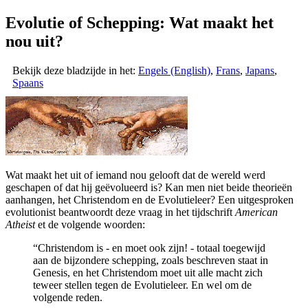
Evolutie of Schepping: Wat maakt het
nou uit?
Bekijk deze bladzijde in het:
Engels (English)
,
Frans
,
Japans
,
Spaans
W
at maakt het uit of iemand nou gelooft dat de wereld werd
geschapen of dat hij geëvolueerd is? Kan men niet beide theorieën
aanhangen, het Christendom en de Evolutieleer? Een uitgesproken
evolutionist beantwoordt deze vraag in het tijdschrift
American
Atheist
et de volgende woorden:
“Christendom is - en moet ook zijn! - totaal toegewijd
aan de bijzondere schepping, zoals beschreven staat in
Genesis, en het Christendom moet uit alle macht zich
teweer stellen tegen de Evolutieleer. En wel om de
volgende reden.