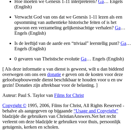
Hoe moeten we Genesis 1-11 interpreteren?
Ga
… Engels
(English)
Verwacht God van ons dat we Genesis 1-11 lezen als een
opsomming van authentieke historische feiten of is het
gewoon een verzameling gelijkenisachtige verhalen?
Ga
…
Engels (English)
Is de leeftijd van de aarde een “triviaal” leerstellig punt?
Ga
…
Engels (English)
0 gevaren van Theïstische evolutie
Ga
… Engels (English)
[ Als deze informatie u van dienst is geweest, wilt u dan biddend
overwegen om ons een
donatie
e geven om de kosten voor deze
geloofsopbouwende dienst beschikbaar te houden voor u en uw
gezin! Donaties zijn aftrekbaar voor de belasting. ]
Auteur: Paul S. Taylor van
Films for Christ
Copyright ©
1995, 2006, Films for Christ, All Rights Reserved -
behalve als aangegeven op bijgaande
“Usage and Copyright”
bladzijde die gebruikers van ChristianAnswers.Net het recht
verleent om deze bladzijde te gebruiken voor thuis, persoonlijk
getuigenis, kerken en scholen.