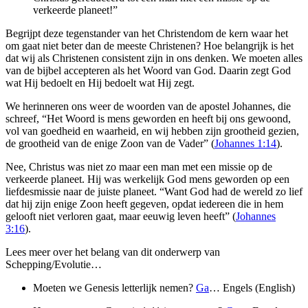
verkeerde planeet!”
Begrijpt deze tegenstander van het Christendom de kern waar het
om gaat niet beter dan de meeste Christenen? Hoe belangrijk is het
dat wij als Christenen consistent zijn in ons denken. We moeten alles
van de bijbel accepteren als het Woord van God. Daarin zegt God
wat Hij bedoelt en Hij bedoelt wat Hij zegt.
We herinneren ons weer de woorden van de apostel Johannes, die
schreef, “Het Woord is mens geworden en heeft bij ons gewoond,
vol van goedheid en waarheid, en wij hebben zijn grootheid gezien,
de grootheid van de enige Zoon van de Vader” (
Johannes 1:14
).
Nee, Christus was niet zo maar een man met een missie op de
verkeerde planeet. Hij was werkelijk God mens geworden op een
liefdesmissie naar de juiste planeet. “Want God had de wereld zo lief
dat hij zijn enige Zoon heeft gegeven, opdat iedereen die in hem
gelooft niet verloren gaat, maar eeuwig leven heeft” (
Johannes
3:16
).
Lees meer over het belang van dit onderwerp van
Schepping/Evolutie…
Moeten we Genesis letterlijk nemen?
Ga
… Engels (English)