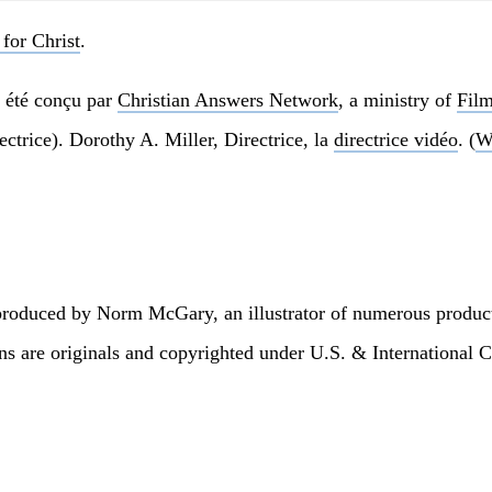
 for Christ
.
a été conçu par
Christian Answers Network
, a ministry of
Film
ctrice). Dorothy A. Miller, Directrice, la
directrice vidéo
. (
W
e produced by Norm McGary, an illustrator of numerous produ
ions are originals and copyrighted under U.S. & Internation