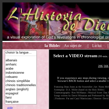
la Bible:
|
Au sujet de
Lu lui
aide