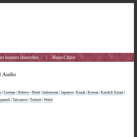
|
les bonnes nouvelles
Jésus-Christ
l Audio
h
|
German
|
Hebrew
|
Hindi
|
Indonesian
|
Japanese
|
Kazak
|
Korean
|
Kurdish Sorani
|
Spanish
|
Taiwanese
|
Turkish
|
Wolof