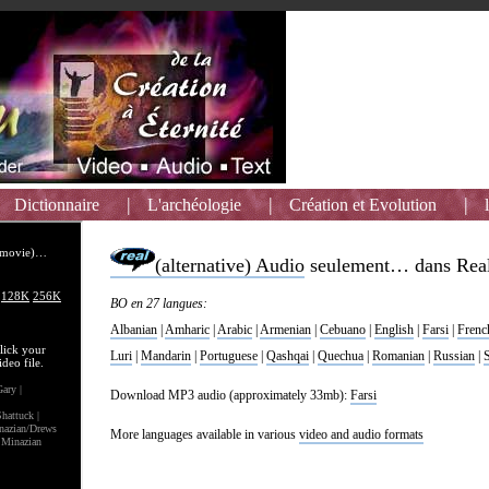
|
|
|
|
Dictionnaire
L'archéologie
Création et Evolution
(alternative)
Audio
seulement… dans Rea
BO en 27 langues:
Albanian
|
Amharic
|
Arabic
|
Armenian
|
Cebuano
|
English
|
Farsi
|
Frenc
Luri
|
Mandarin
|
Portuguese
|
Qashqai
|
Quechua
|
Romanian
|
Russian
|
Download MP3 audio (approximately 33mb):
Farsi
More languages available in various
video and audio formats