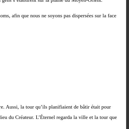
s gens s’établirent sur la plaine du Moyen-Orient.
n noms, afin que nous ne soyons pas dispersées sur la face
 Aussi, la tour qu’ils planifiaient de bâtir était pour
lieu du Créateur. L’Éternel regarda la ville et la tour que