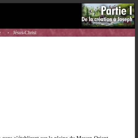
e
Jésus-Christ
•