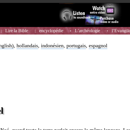
Lire la Bible
encyclopédie
L’archéologie
l’Evangil
|
|
•
•
nglish)
,
hollandais
,
indonésien
,
portugais
,
espagnol
l