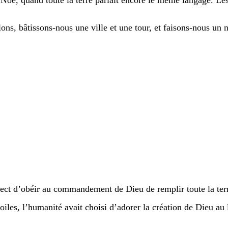
 Noé, quand toute la terre parlait encore le même langage. Le
Allons, bâtissons-nous une ville et une tour, et faisons-nous u
rect d’obéir au commandement de Dieu de remplir toute la terre.
étoiles, l’humanité avait choisi d’adorer la création de Dieu au 