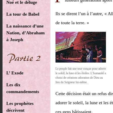
lusieurs générations après
Noé et le déluge
Ils se dirent l’un à l’autre, « 
La tour de Babel
de toute la terre. »
La naissance d’une
Nation, d’Abraham
à Joseph
Le peuple fait une tour conçue pour adorer
L’ Exode
le soleil, la lune et les étoiles. L’humanité a
choisi de créations adoration de Dieu au
lieu du Seigneur lui-même.
Les dix
commandements
Cette décision était un refus di
adorer le soleil, la lune et les 
Les prophètes
décrivent
ces gens bâtissaient.