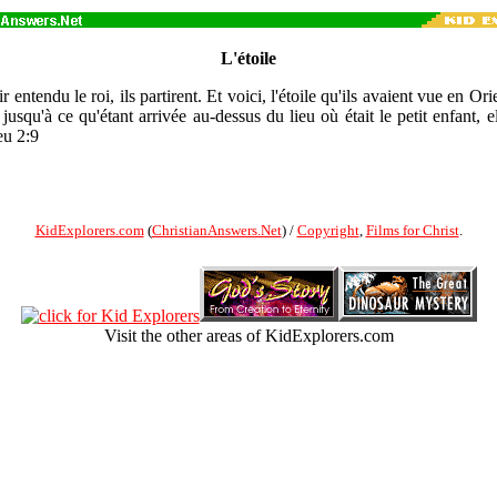
L'étoile
 entendu le roi, ils partirent. Et voici, l'étoile qu'ils avaient vue en Or
usqu'à ce qu'étant arrivée au-dessus du lieu où était le petit enfant, el
u 2:9
KidExplorers.com
(
ChristianAnswers.Net
) /
Copyright
,
Films for Christ
.
Visit the other areas of KidExplorers.com