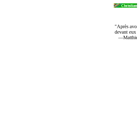
"Après avoir
devant eux j
—Matthie