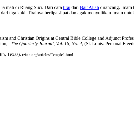
ia mati di Ruang Suci. Dari cara
tirai
dari
Bait Allah
dirancang, Imam t
 dari tiga kaki. Tirainya berlipat-lipat dan agak menyulitkan Imam un
daism and Christian Origins at Central Bible College and Adjunct Prof
Hinn,"
The Quarterly Journal, Vol. 16, No. 4
, (St. Louis: Personal Fre
tin, Texas),
tzion.org/articles/Temple1.html