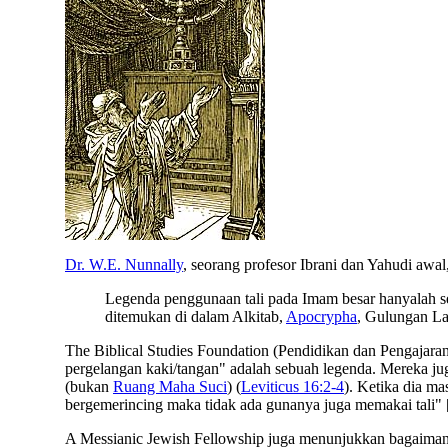
Dr. W.E. Nunnally
, seorang profesor Ibrani dan Yahudi awal
Legenda penggunaan tali pada Imam besar hanyalah sek
ditemukan di dalam Alkitab,
Apocrypha
, Gulungan La
The Biblical Studies Foundation (Pendidikan dan Pengajaran
pergelangan kaki/tangan" adalah sebuah legenda.
Mereka ju
(bukan
Ruang Maha Suci
) (
Leviticus 16:2-4
). Ketika dia m
bergemerincing maka tidak ada gunanya juga memakai tali" 
A Messianic Jewish Fellowship juga menunjukkan bagaiman