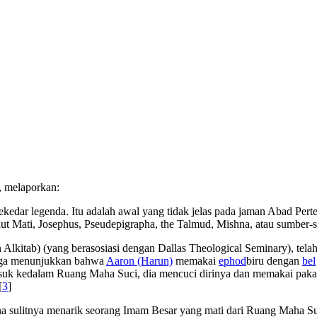
, melaporkan:
edar legenda. Itu adalah awal yang tidak jelas pada jaman Abad Perten
ut Mati, Josephus, Pseudepigrapha, the Talmud, Mishna, atau sumber-s
 Alkitab) (yang berasosiasi dengan Dallas Theological Seminary), tel
ga menunjukkan bahwa
Aaron (Harun)
memakai
ephod
biru dengan
bel
asuk kedalam Ruang Maha Suci, dia mencuci dirinya dan memakai pak
[
3
]
a sulitnya menarik seorang Imam Besar yang mati dari Ruang Maha Su