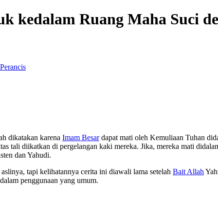
 kedalam Ruang Maha Suci denga
Perancis
ah dikatakan karena
Imam Besar
dapat mati oleh Kemuliaan Tuhan dida
s tali diikatkan di pergelangan kaki mereka. Jika, mereka mati didalam
isten dan Yahudi.
nya, tapi kelihatannya cerita ini diawali lama setelah
Bait Allah
Yahu
ak dalam penggunaan yang umum.