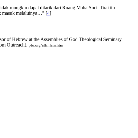
idak mungkin dapat ditarik dari Ruang Maha Suci. Tirai itu
tuk masuk melaluinya…" [
4
]
essor of Hebrew at the Assemblies of God Theological Seminary
edom Outreach),
pfo.org/allinfam.htm