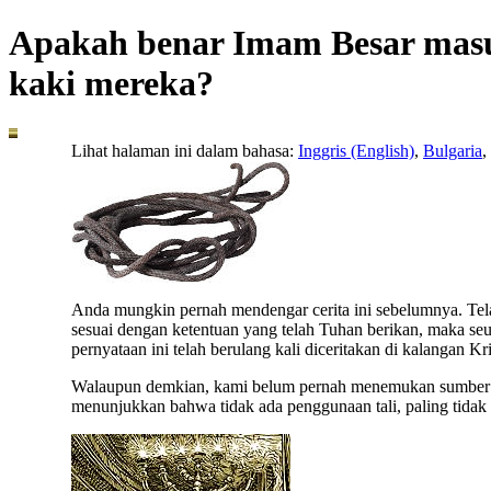
Apakah benar Imam Besar masuk
kaki mereka?
Lihat halaman ini dalam bahasa:
Inggris (English)
,
Bulgaria
,
A
nda mungkin pernah mendengar cerita ini sebelumnya. Tel
sesuai dengan ketentuan yang telah Tuhan berikan, maka seuta
pernyataan ini telah berulang kali diceritakan di kalangan Kr
Walaupun demkian, kami belum pernah menemukan sumber asli
menunjukkan bahwa tidak ada penggunaan tali, paling tid