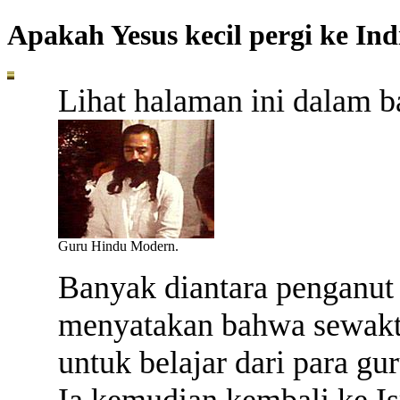
Apakah Yesus kecil pergi ke In
Lihat halaman ini dalam 
Guru Hindu Modern.
B
anyak diantara penganu
menyatakan bahwa sewaktu
untuk belajar dari para g
Ia kemudian kembali ke Is