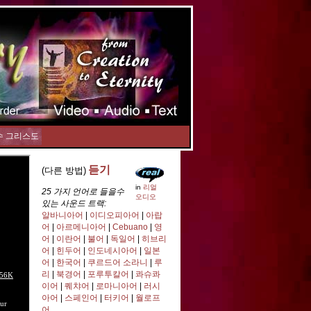
수 그리스도
듣기
(다른 방법)
in
리얼
25 가지 언어로 들을수
오디오
있는 사운드 트랙:
알바니아어
|
이디오피아어
|
아랍
어
|
아르메니아어
|
Cebuano
|
영
어
|
이란어
|
불어
|
독일어
|
히브리
어
|
힌두어
|
인도네시아어
|
일본
어
|
한국어
|
쿠르드어 소라니
|
루
리
|
북경어
|
포루투칼어
|
콰슈콰
이어
|
퀘챠어
|
로마니아어
|
러시
아어
|
스페인어
|
터키어
|
월로프
어