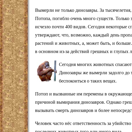
Вымерли не только динозавры. За тысячелетия,
Потопа, погибло очень много существ. Только з
исчезло почти 400 видов. Сегодня некоторые 
утверждают, что, возможно, каждый день проп
растений и животных, а, может быть, и больш
в основном из-за действий грешных и глупых 
Сегодня многих животных спасают 
Динозавры же вымерли задолго до т
беспокоиться о таких вещах.
Потоп и вызванные им перемены в окружающей
причиной вымирания динозавров. Однако гре
вызывать смерть динозавров и более непосред
Человек часто нёс ответственность за убийство
последних животных того или иного вида.