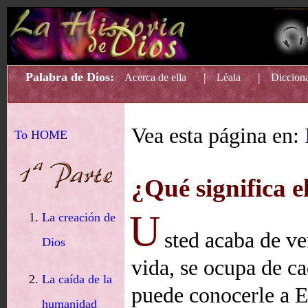
Palabra de Dios:
|
|
Acerca de ella
Léala
Dicciona
Vea esta página en:
To HOME
¿Qué significa e
U
La creación de
sted acaba de ve
Dios
vida, se ocupa de c
La caída de la
puede conocerle a E
humanidad