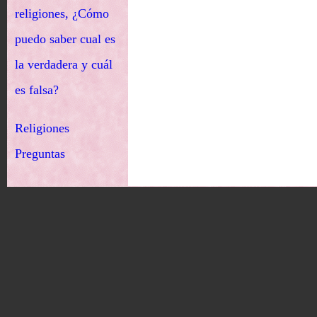
religiones, ¿Cómo
puedo saber cual es
la verdadera y cuál
es falsa?
Religiones
Preguntas