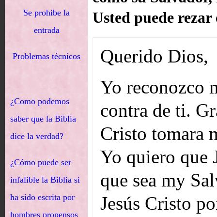
Se prohibe la
Usted puede rezar 
entrada
Querido Dios,
Problemas técnicos
Yo reconozco m
¿Como podemos
contra de ti. G
saber que la Biblia
Cristo tomara m
dice la verdad?
Yo quiero que J
¿Cómo puede ser
que sea my Sal
infalible la Biblia si
ha sido escrita por
Jesús Cristo po
hombres propensos