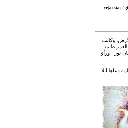
Veja esta pág
لأرض. وكانت
الغمر ظلمه.
ان نور . ورأي
ه دعاها ليلا .