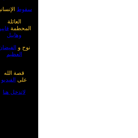
سقوط
الإنساني
العائلة
المحطمة
قايي
وهابيل
نوح و
الفيضان
العظيم
قصة الله
على
الفيديو
لاتدخل هنا