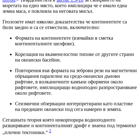
моретата на едно място, което имплицира че е имало една
земна маса, е повлияла на неговата мисъл.
Геолозите имат няколко доказателства че континентите са
били заедно и са се отместили, включително:
Формата на континентите (вземайки в сметка
континенталните шелфове).
Корелация на вкаменелостни типове от другите страни
на океански басейни.
Повторения във формата на зеброви рези на магнетични
обръщания паралелни на средо-океански дънови
рифтове, в волканичните камъни оформени около
рифтовете, имплициращо водноподно разпространяване
около рифтовете.
Сеизмични обзервации интерпретирани като пластове
на предишен океански под сега намерен в земята.
Сегашната теория която инкорпорира водноподното
разширяване и континенталният дрифт е знаена под терминът
2
„плочни тектоники.“