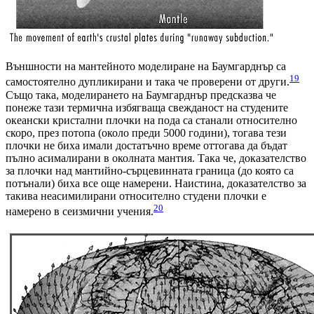
Външности на мантейното моделиране на Баумгарднър са
19
самостоятелно дупликирани и така че проверени от други.
Също така, моделирането на Баумгарднър предсказва че
понеже тази термична избягваща свежданост на студените
океански кристални плочки на пода са станали относително
скоро, през потопа (около преди 5000 години), тогава тези
плочки не биха имали достатъчно време оттогава да бъдат
пълно асималирани в околната мантия. Така че, доказателство
за плочки над мантийно-сърцевинната граница (до която са
потънали) биха все още намерени. Наистина, доказателство за
такива неасимилирани относително студени плочки е
20
намерено в сеизмични учения.