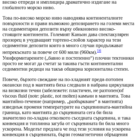
високо отпреди и имплицира драматично издигане на
глобалното морско ниво.
Това по-високо морско ниво наводнява континенталните
повърхности и прави възможно депозирането на големи места
на седиментарни депозити върху обикновено високо-
стоящите континенти. Големият Каньон дава спектакулярен
прозорец в учудващият тортено-слойов характер на тези
седиментни депозити които в много случаи продължават
16
непрекъснато за повече от 600 мили (960км).
Униформитарените („бавно и постепенно“) плочни тектоники
просто не могат да счетат за такива гъсти континентални
седиментни редици на такъв обширна хоризонтална степен.
Повече, бързото свеждане на по-хладният преди-потопен
океански под в мантията биха следвали в набрана циркулация
на визкозни течни (забележете: пластичен, не разтопен)of
viscous fluid (note: plastic, not molten) камъни в мантията. Това
мантийно-течение (например, „разбъркване“ в мантията)
изведнъж променя температурите на сърцевинната-мантийна
граница, като мантията до сърцевината сега би била
значително по-хладна отколкото съседната сърцевина, и така
конвекция и топлинна загуба от сърцевината би била много
ускорена. Моделът предлага че под тези условия на ускорена
конвекция в сърцевината, бързи геомагнетични обръщения