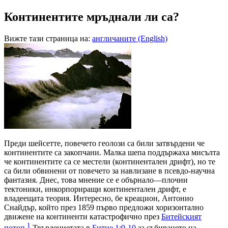
Континентите мръднали ли са?
Вижте тази страница на:
англичаните (English)
П
реди шейсетте, повечето геолози са били затвърдени че
континентите са закопчани. Малка шепа поддържаха мисълта
че континентите са се местели (континентален дрифт), но те
са били обвинени от повечето за навлизане в псевдо-научна
фантазия. Днес, това мнение се е обърнало—плочни
тектоники, инкорпориращи континентален дрифт, е
владеещата теория. Интересно, бе креацион, Антонио
Снайдър, който през 1859 първо предложи хоризонтално
движене на континенти катастрофично през
Битейският
1
потоп
.
Твърдениетата в
Битие 1:9-10
за събирането на