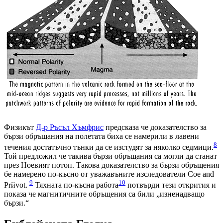
Физикът
Д-р Ръсъл Хъмфрис
предсказа че доказателство за
бързи обръщания на полетата биха се намерили в лавени
8
течения достатъчно тънки да се изстудят за няколко седмици.
Той предложил че такива бързи обръщания са могли да станат
през Ноевият потоп. Такова доказателство за бързи обръщения
бе намерено по-късно от уважавъните изследователи Coe and
9
10
Prйvot.
Тяхната по-късна работа
потвърди тези открития и
показа че магнитичните обръщения са били „изненадващо
бързи.“