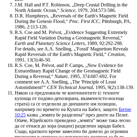
J.M. Hall and P.T. Robinson, „Deep Crustal Drilling in the
North Atlantic Ocean,“
Science
, 1979, 204:573-586.
D.R. Humphreys, „Reversals of the Earth's Magnetic Field
During the Genesis Flood,“
Proc. First ICC
, Pittsburgh, PA,
1986, 2:113-126.
R.S. Coe and M. Prévot, „Evidence Suggesting Extremely
Rapid Field Variation During a Geomagnetic Reversal,“
Earth and Planetary Science Letters
, 1989, 92:292-298.
For details, see A.A. Snelling, „'Fossil' Magnetism Reveals
Rapid Reversals of the Earth's Magnetic Field,“
Creation
,
1991, 13(3):46-50.
R.S. Coe, M. Prévot, and P. Camps, „New Evidence for
Extraordinary Rapid Change of the Geomagnetic Field
During a Reversal,“
Nature
, 1995, 374:687-692. For
comment see A.A. Snelling, „The 'Principle of Least
Astonishment!'“
CEN Technical Journal
, 1995, 9(2):138-139.
Някои са предложили че континентите (с техните
купища от подово-депозирана, вкаменелсто-носеща
страта) са се отделили до днешните им позиции,
например по времето на Кулата на Бабел, защото
Битие
10:25
казва „земята бе разделена“ през дните на Пелег.
Обаче, Юдейското преведено „земята“ може така лесно
да се отнася до хора (нации) разделени заради Бабел.
Също, краткото време замесено би довело до огромни
трудности в считане на топлинната енергия да бъде