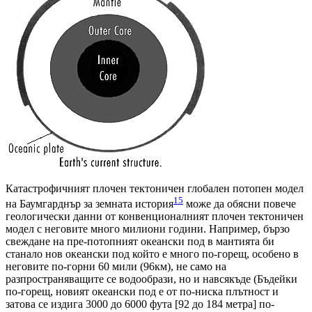
Катастрофичният плочен тектоничен глобален потопен модел
15
на Баумгарднър за земната история
може да обясни повече
геологически данни от конвенционалният плочен тектоничен
модел с неговите много милиони години. Например, бързо
свеждане на пре-потопният океански под в мантията би
станало нов океански под който е много по-горещ, особено в
неговите по-горни 60 мили (96км), не само на
разпространяващите се водообрази, но и навсякъде (Бъдейки
по-горещ, новият океански под е от по-ниска плътност и
затова се издига 3000 до 6000 фута [92 до 184 метра] по-