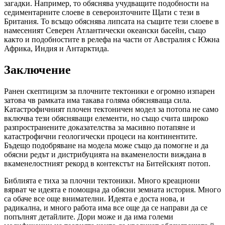
загадки. Например, то обяснява учудващите подобности на
седиментарните слоеве в североизточните Щати с тези в
Британия. То всъщо обяснява липсата на същите тези слоеве в
намесеният Северен Атлантически океански басейн, също
както и подобностите в релефа на части от Австралия с Южна
Африка, Индия и Антарктида.
Заключение
Ранен скептицизм за плочните тектоники е огромно изпарен
затова чв рамката има такава голяма обясняваща сила.
Катастрофичният плочен тектоничен модел за потопа не само
включва тези обясняващи елементи, но също счита широко
разпространените доказателства за масивно потапяне и
катастрофични геологически процеси на континентите.
Бъдещо подобряване на модела може също да помогне и да
обясни редът и дистрибуцията на вкаменелости виждана в
вкаменелостният рекорд в контекстът на Битейският потоп.
Библията е тиха за плочни тектоники. Много креациони
вярват че идеята е помощна да обясни земната история. Много
са обаче все още внимателни. Идеята е доста нова, и
радикална, и много работа има все още да се направи да се
попълнят детайлите. Дори може и да има големи