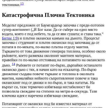
13
тектоники.
Катастрофична Плочна Тектоника
Моделът предложен от Баумгарднър започва с преди-потопен
супер-континент („И Бог каза: Да се събере на едно място
водата, която е под небето, та да се яви сушата; и стана така.“
Битие 1:9
) и плътни океански камъни на дъното. Процесът
започва с студеният и плътен океански под започващ да се
потапя в по-меката, по-малко плътна отдолу мантия.
Търкането от това движение генерира топлина, особено около
ръбовете, което размеква околният мантиен материал,
правейки го по-малко отстояващ на потапянето на океанското
14
дъно.
Ръбовете се потапят по-бързо, дърпайки останалото
океанско дъно с тях, в начин като на ескалатор. По-бързо
движение създава повече търкане и топлина в околната
мантия, намаляйки нейното съпротивление повече и така
океанският под се движи и по-бързо, и така нататък. На
върхът си, тази термично избягваща нестабилност би
позволила свеждане на степени на метри-в-секунда. Тази
ключова идея е наречена избягващо свеждане.
Потапящият се океански под би изместил материал от