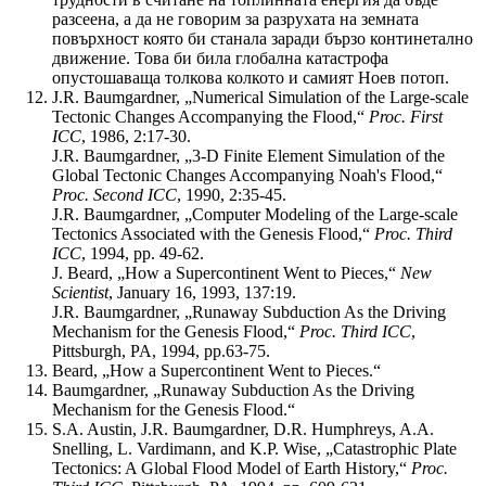
разсеена, а да не говорим за разрухата на земната
повърхност която би станала заради бързо континетално
движение. Това би била глобална катастрофа
опустошаваща толкова колкото и самият Ноев потоп.
J.R. Baumgardner, „Numerical Simulation of the Large-scale
Tectonic Changes Accompanying the Flood,“
Proc. First
ICC
, 1986, 2:17-30.
J.R. Baumgardner, „3-D Finite Element Simulation of the
Global Tectonic Changes Accompanying Noah's Flood,“
Proc. Second ICC
, 1990, 2:35-45.
J.R. Baumgardner, „Computer Modeling of the Large-scale
Tectonics Associated with the Genesis Flood,“
Proc. Third
ICC
, 1994, pp. 49-62.
J. Beard, „How a Supercontinent Went to Pieces,“
New
Scientist
, January 16, 1993, 137:19.
J.R. Baumgardner, „Runaway Subduction As the Driving
Mechanism for the Genesis Flood,“
Proc. Third ICC
,
Pittsburgh, PA, 1994, pp.63-75.
Beard, „How a Supercontinent Went to Pieces.“
Baumgardner, „Runaway Subduction As the Driving
Mechanism for the Genesis Flood.“
S.A. Austin, J.R. Baumgardner, D.R. Humphreys, A.A.
Snelling, L. Vardimann, and K.P. Wise, „Catastrophic Plate
Tectonics: A Global Flood Model of Earth History,“
Proc.