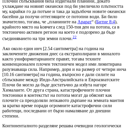
Плочни сблъсквания биха издигнали планини, докато
ухлаждане на новият океански под би увеличило плътността
му, карайки го да потъне и така да задълбочи новите океански
басейни да получи оттеглящите се потопни води. Би било
значително, тогава, че „планините на
Арарат
“ (
Битие 8:4
),
крайното място на koвчега след 150-тия ден на потопа, са в
тектонично активен регион на което е подозрено да бъде
22
съединяването на три земни плочи.
Ако около един инч [2.54 cантиметра] на година на
заключените движения днес са екстраполирани в миналото
както униформитарианите правят, тогава техните
конвенционален плочен тектоничен модел ими лимитирана
разузнаваща сила. Например, дори и на размер от четири инча
[10.16 сантиметра] на година, въпросно е дали силите на
сблъскване между Индо-Австралийската и Евроазиатските
Плочи би могло да бъде достатъчно да избута нагоре
Хималаите. От друга страна, катастрофичните плочни
тектоники в контекстът на потопа могат да обяснят как
плочите са преодоляли лепкавото дърпане на земната мантия
за кратко време поради огромните катастрофични сили
работещи, последвани от бързо намаляване до днешни
степени.
Континенталното разделяне решава очевидни геологически