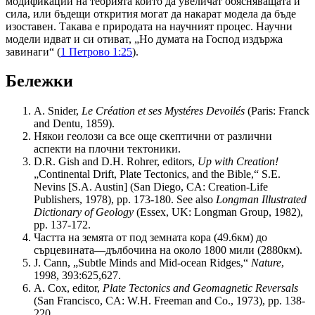
модификации на теорията които да увеличат обясняващата й
сила, или бъдещи открития могат да накарат модела да бъде
изоставен. Такава е природата на научният процес. Научни
модели идват и си отиват, „Но думата на Господ издържа
завинаги“ (
1 Петрово 1:25
).
Бележки
A. Snider,
Le Création et ses Mystéres Devoilés
(Paris: Franck
and Dentu, 1859).
Някои геолози са все още скептични от различни
аспекти на плочни тектоники.
D.R. Gish and D.H. Rohrer, editors,
Up with Creation!
„Continental Drift, Plate Tectonics, and the Bible,“ S.E.
Nevins [S.A. Austin] (San Diego, CA: Creation-Life
Publishers, 1978), pp. 173-180. See also
Longman Illustrated
Dictionary of Geology
(Essex, UK: Longman Group, 1982),
pp. 137-172.
Частта на земята от под земната кора (49.6км) до
сърцевината—дълбочина на около 1800 мили (2880км).
J. Cann, „Subtle Minds and Mid-ocean Ridges,“
Nature
,
1998, 393:625,627.
A. Cox, editor,
Plate Tectonics and Geomagnetic Reversals
(San Francisco, CA: W.H. Freeman and Co., 1973), pp. 138-
220.