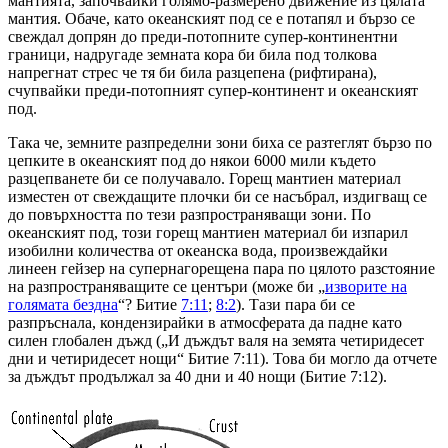
мантията, започвайки голямо-размерено движение из цялата
мантия. Обаче, като океанският под се е потапял и бързо се
свеждал допрян до преди-потопните супер-континентни
граници, надругаде земната кора би била под толкова
напрегнат стрес че тя би била разцепена (рифтирана),
счупвайки преди-потопният супер-континент и океанският
под.
Така че, земните разпределни зони биха се разтеглят бързо по
цепките в океанският под до някои 6000 мили където
разцепванете би се получавало. Горещ мантиен материал
изместен от свеждащите плочки би се насъбрал, издигващ се
до повърхността по тези разпространяващи зони. По
океанският под, този горещ мантиен материал би изпарил
изобилни количества от океанска вода, произвеждайки
линеен гейзер на супернагорещена пара по цялото разстояние
на разпространяващите се центъри (може би „
изворите на
голямата бездна
“? Битие
7:11
;
8:2
). Тази пара би се
разпръснала, кондензирайки в атмосферата да падне като
силен глобален дъжд („И дъждът валя на земята четиридесет
дни и четиридесет нощи“ Битие 7:11). Това би могло да отчете
за дъждът продължал за 40 дни и 40 нощи (Битие 7:12).