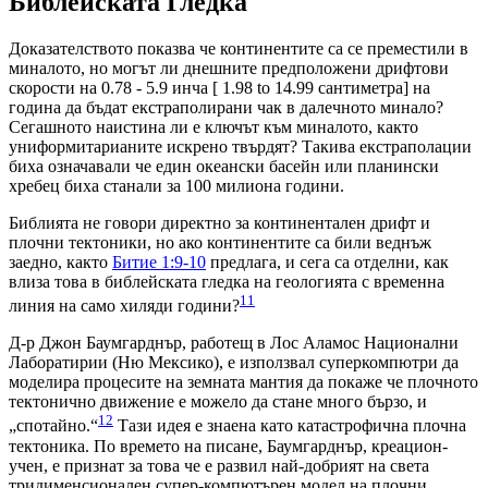
Библейската Гледка
Доказателството показва че континентите са се преместили в
миналото, но могът ли днешните предположени дрифтови
скорости на 0.78 - 5.9 инча [
1.98 to 14.99 cантиметра] на
година да бъдат екстраполирани чак в далечното минало?
Сегашното наистина ли е ключът към миналото, както
униформитарианите искрено твърдят? Такива екстраполации
биха означавали че един океански басейн или планински
хребец биха станали за 100 милиона години.
Библията не говори директно за континентален дрифт и
плочни тектоники, но ако континентите са били веднъж
заедно, както
Битие 1:9-10
предлага, и сега са отделни, как
влиза това в библейската гледка на геологията с временна
11
линия на само хиляди години?
Д-р Джон Баумгарднър, работещ в Лос Аламос Национални
Лаборатирии (Ню Мексико), е използвал суперкомпютри да
моделира процесите на земната мантия да покаже че плочното
тектонично движение е можело да стане много бързо, и
12
„спотайно.“
Tази идея е знаена като катастрофична плочна
тектоника. По времето на писане, Баумгарднър, креацион-
учен, е признат за това че е развил най-добрият на света
тридименсионален супер-компютърен модел на плочни