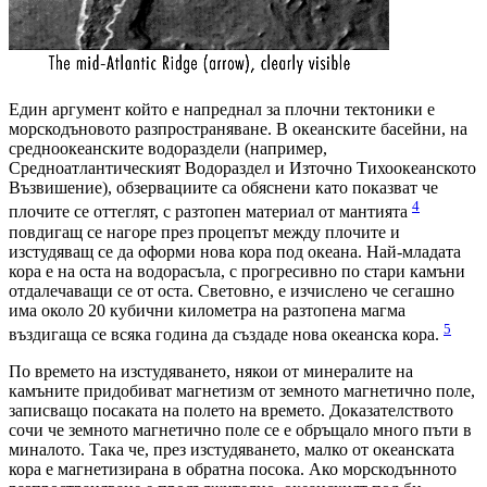
Един аргумент който е напреднал за плочни тектоники е
морскодъновото разпространяване. В океанските басейни, на
средноокеанските водораздели (например,
Средноатлантическият Водораздел и Източно Тихоокеанското
Възвишение), обзервациите са обяснени като показват че
4
плочите се оттеглят, с разтопен материал от мантията
повдигащ се нагоре през процепът между плочите и
изстудяващ се да оформи нова кора под океана. Най-младата
кора е на оста на водорасъла, с прогресивно по стари камъни
отдалечаващи се от оста. Световно, е изчислено че сегашно
има около 20 кубични километра на разтопена магма
5
въздигаща се всяка година да създаде нова океанска кора.
По времето на изстудяването, някои от минералите на
камъните придобиват магнетизм от земното магнетично поле,
записващо посаката на полето на времето. Доказателството
сочи че земното магнетично поле се е обръщало много пъти в
миналото. Така че, през изстудяването, малко от океанската
кора е магнетизирана в обратна посока. Ако морскодънното