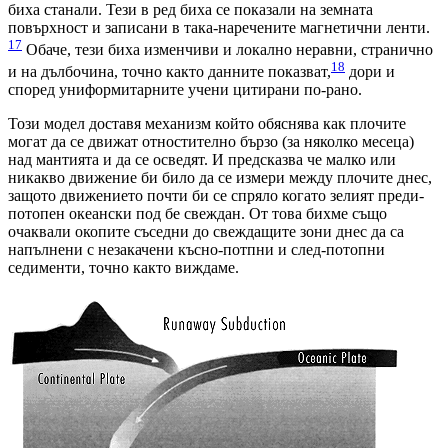
биха станали. Тези в ред биха се показали на земната
повърхност и записани в така-наречените магнетични ленти.
17
Обаче, тези биха изменчиви и локално неравни, странично
18
и на дълбочина, точно както данните показват,
дори и
според униформитарните учени цитирани по-рано.
Този модел доставя механизм който обяснява как плочите
могат да се движат отностително бързо (за няколко месеца)
над мантията и да се осведят. И предсказва че малко или
никакво движение би било да се измери между плочите днес,
защото движението почти би се спряло когато зелият преди-
потопен океански под бе свеждан. От това бихме също
очаквали окопите съседни до свеждащите зони днес да са
напълнени с незакачени късно-потпни и след-потопни
седименти, точно както виждаме.