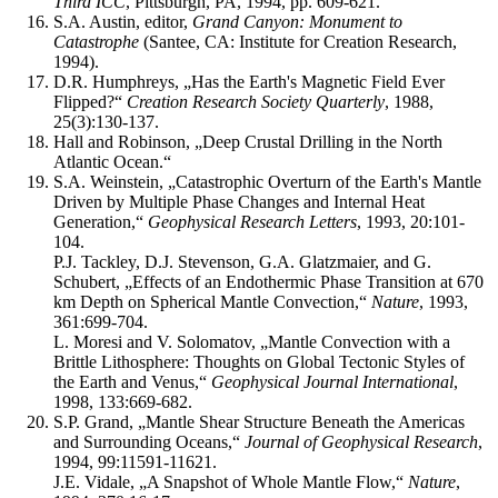
Third ICC
, Pittsburgh, PA, 1994, pp. 609-621.
S.A. Austin, editor,
Grand Canyon: Monument to
Catastrophe
(Santee, CA: Institute for Creation Research,
1994).
D.R. Humphreys, „Has the Earth's Magnetic Field Ever
Flipped?“
Creation Research Society Quarterly
, 1988,
25(3):130-137.
Hall and Robinson, „Deep Crustal Drilling in the North
Atlantic Ocean.“
S.A. Weinstein, „Catastrophic Overturn of the Earth's Mantle
Driven by Multiple Phase Changes and Internal Heat
Generation,“
Geophysical Research Letters
, 1993, 20:101-
104.
P.J. Tackley, D.J. Stevenson, G.A. Glatzmaier, and G.
Schubert, „Effects of an Endothermic Phase Transition at 670
km Depth on Spherical Mantle Convection,“
Nature
, 1993,
361:699-704.
L. Moresi and V. Solomatov, „Mantle Convection with a
Brittle Lithosphere: Thoughts on Global Tectonic Styles of
the Earth and Venus,“
Geophysical Journal International
,
1998, 133:669-682.
S.P. Grand, „Mantle Shear Structure Beneath the Americas
and Surrounding Oceans,“
Journal of Geophysical Research
,
1994, 99:11591-11621.
J.E. Vidale, „A Snapshot of Whole Mantle Flow,“
Nature
,