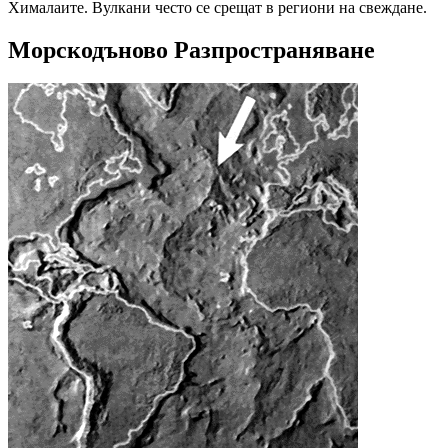
Хималаите. Вулкани често се срещат в региони на свеждане.
Mорскодъново Разпространяване