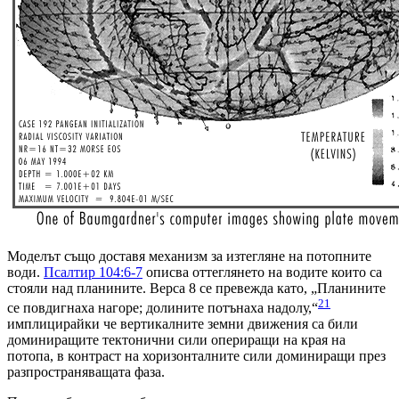
Моделът също доставя механизм за изтегляне на потопните
води.
Псалтир 104:6-7
описва оттеглянето на водите които са
стояли над планините. Верса 8 се превежда като, „Планините
21
се повдигнаха нагоре; долините потънаха надолу,“
имплицирайки че вертикалните земни движения са били
доминиращите тектонични сили опериращи на края на
потопа, в контраст на хоризонталните сили доминиращи през
разпространяващата фаза.