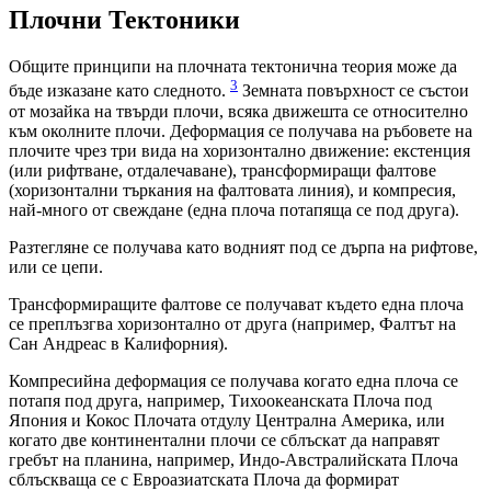
Плочни Тектоники
Общите принципи на плочната тектонична теория може да
3
бъде изказане като следното.
Земната повърхност се състои
от мозайка на твърди плочи, всяка движешта се относително
към околните плочи. Деформация се получава на ръбовете на
плочите чрез три вида на хоризонтално движение: екстенция
(или рифтване, отдалечаване), трансформиращи фалтове
(хоризонтални търкания на фалтовата линия), и компресия,
най-много от свеждане (една плоча потапяща се под друга).
Разтегляне се получава като водният под се дърпа на рифтове,
или се цепи.
Трансформиращите фалтове се получават където една плоча
се преплъзгва хоризонтално от друга (например, Фалтът на
Сан Андреас в Калифорния).
Компресийна деформация се получава когато една плоча се
потапя под друга, например, Тихоокеанската Плоча под
Япония и Кокос Плочата отдулу Централна Америка, или
когато две континентални плочи се сблъскат да направят
гребът на планина, например, Индо-Австралийската Плоча
сблъскваща се с Евроазиатската Плоча да формират