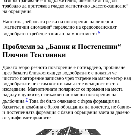
разпространяване е продължително, океанският под би
трябвало да притежава гладко магнетично „касето-записане“
на обръщания.
Наистина, зебровата резка на повторение на линерни
„магнетични аномалия“ паралелно на средоокеанският
6
водообразен хребец е записан на много места.
Проблеми за „Бавни и Постепенни“
Плочни Тектоники
Докато зебро-резното повторение е потвърдено, пробиване
през базалта близкостоящ до водообразите е показъл че
чистото повторение записано чрез тътрене на магнометър над
водообразите не е там когато камъкът е всъщност взет за
изследване. Магнетичната полярност се променя на места
надолу в дупките, с никакви постоянни повторения на
7
дълбочина.
Това би било очаквано с бърза формация на
базалтът, в комбина с бързи обръщания на полетата, не бавно-
и-постепенната формация с бавни обръщания взета за дадено
от униформитарианите.