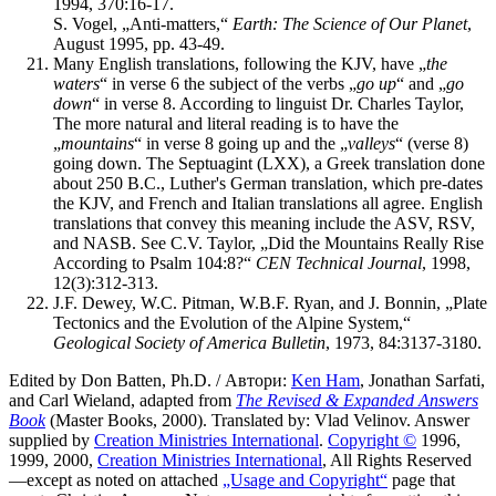
1994, 370:16-17.
S. Vogel, „Anti-matters,“
Earth: The Science of Our Planet
,
August 1995, pp. 43-49.
Many English translations, following the KJV, have „
the
waters
“ in verse 6 the subject of the verbs „
go up
“ and „
go
down
“ in verse 8. According to linguist Dr. Charles Taylor,
The more natural and literal reading is to have the
„
mountains
“ in verse 8 going up and the „
valleys
“ (verse 8)
going down. The Septuagint (LXX), a Greek translation done
about 250 B.C., Luther's German translation, which pre-dates
the KJV, and French and Italian translations all agree. English
translations that convey this meaning include the ASV, RSV,
and NASB. See C.V. Taylor, „Did the Mountains Really Rise
According to Psalm 104:8?“
CEN Technical Journal
, 1998,
12(3):312-313.
J.F. Dewey, W.C. Pitman, W.B.F. Ryan, and J. Bonnin, „Plate
Tectonics and the Evolution of the Alpine System,“
Geological Society of America Bulletin
, 1973, 84:3137-3180.
Edited by Don Batten, Ph.D. / Автори:
Ken Ham
, Jonathan Sarfati,
and Carl Wieland, adapted from
The Revised & Expanded Answers
Book
(Master Books, 2000). Translated by: Vlad Velinov. Answer
supplied by
Creation Ministries International
.
Copyright ©
1996,
1999, 2000,
Creation Ministries International
, All Rights Reserved
—except as noted on attached
„Usage and Copyright“
page that