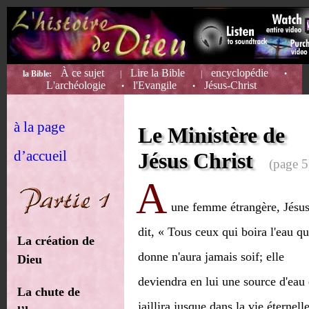
À ce sujet
Lire la Bible
encyclopédie
la Bible:
|
|
•
L'archéologie
l'Evangile
Jésus-Christ
•
•
à la page
Le Ministère de
d’accueil
Jésus Christ
(page 5
A
une femme étrangère, Jésu
dit, « Tous ceux qui boira l'eau qu
La création de
donne n'aura jamais soif; elle
Dieu
deviendra en lui une source d'eau
La chute de
jaillira jusque dans la vie éternelle