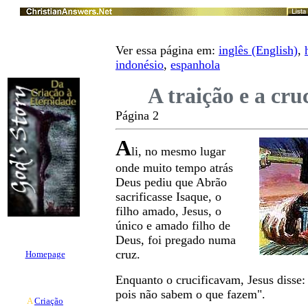
P A R T E III
Jesus Cristo, o
Ver essa página em:
inglês (English)
,
Salvador
indonésio
,
espanhola
A traição e a cru
Página 2
A
li, no mesmo lugar
onde muito tempo atrás
Deus pediu que Abrão
sacrificasse Isaque, o
filho amado, Jesus, o
único e amado filho de
P U L A R P A R A
Deus, foi pregado numa
cruz.
Homepage
Parte I
Enquanto o crucificavam, Jesus disse: 
pois não sabem o que fazem".
A
Criação