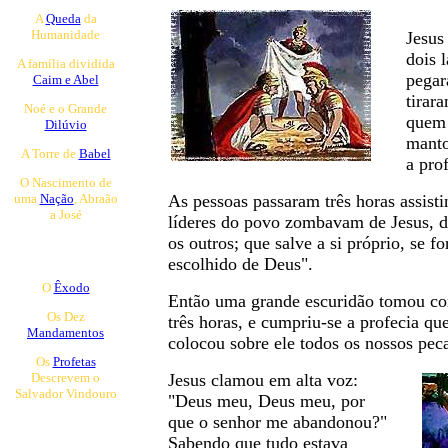
A
Queda
da
Humanidade
Jesus
dois 
A família dividida
pegar
Caim e Abel
tirar
Noé e o Grande
quem 
Dilúvio
manto
A Torre de
Babel
a pro
O Nascimento de
uma
Nação
, Abraão
As pessoas passaram três horas assisti
a José
líderes do povo zombavam de Jesus, d
os outros; que salve a si próprio, se f
ont>
Parte II
escolhido de Deus".
O
Êxodo
Então uma grande escuridão tomou con
Os Dez
três horas, e cumpriu-se a profecia qu
Mandamentos
colocou sobre ele todos os nossos pec
Os
Profetas
Descrevem o
Jesus clamou em alta voz:
Salvador Vindouro
"Deus meu, Deus meu, por
que o senhor me abandonou?"
Parte III
Sabendo que tudo estava