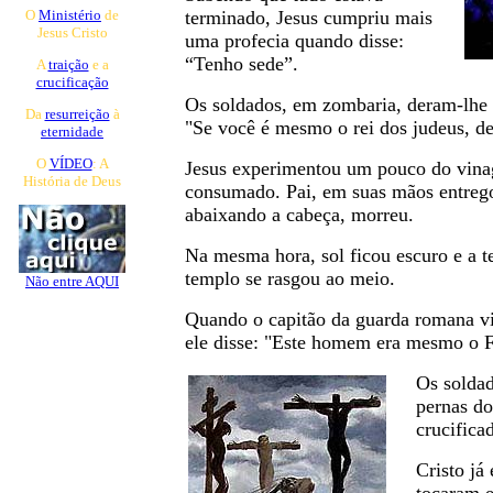
O
Ministério
de
terminado, Jesus cumpriu mais
Jesus Cristo
uma profecia quando disse:
“Tenho sede”.
A
traição
e a
crucificação
Os soldados, em zombaria, deram-lhe 
Da
resurreição
à
"Se você é mesmo o rei dos judeus, de
eternidade
O
VÍDEO
: A
Jesus experimentou um pouco do vina
História de Deus
consumado. Pai, em suas mãos entrego
abaixando a cabeça, morreu.
Na mesma hora, sol ficou escuro e a t
templo se rasgou ao meio.
Não entre AQUI
Quando o capitão da guarda romana vi
ele disse: "Este homem era mesmo o F
Os solda
pernas do
crucifica
Cristo já