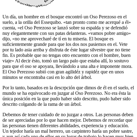
Un día, un hombre en el bosque encontró un Oso Perezoso en el
suelo, a la orilla del Essequibo. «tan pronto como me acerqué a él»
cuenta, «el Oso Perezoso se lanzó sobre su espalda y se defendió
nuy elegantemente con sus patas delanteras. «vamos pobre amigo»
dijo, «no me aprovecharé de tí en tu miseria. El bosque es
suficientemente grande para que los dos nos pasiemos en el. Vete
por tu lado asia arriba y disfruta de éste lugar silvestre que no tiene
fin. Es probable que no tengas otro encuentro con el hombre, buen
viaje» Al decir ésto, tomó un largo palo que estaba allí, lo sostuvo
para que el oso se apoyara, llevándolo a una alta e imponente mora.
El Oso Perezoso subió con gran agilidéz y rapidéz que en unos
minutos se encontraba casi en lo alto del árbol.
Por lo tanto, basados en la descrpción que dimos de él en el suelo, el
mundo se ha equivocado en juzgar al Oso Perezoso. No era ésta la
única posición en la que pudo haber sido descrito, pudo haber sido
descrito colgando de la rama de un árbol.
Debemos de tener cuidado de no juzgar a otros. Las personas deben
de ser apreciadas por lo que hacen mejor. Debemos de recordar que
las personas tienen diferentes abilidades, experiencia y educación.
Un tejedor haría un mal herrero, un carpintero haría un pobre sastre,
y aun así cada uno de ellos en su lugar de trabajo lo hacen muy bien.