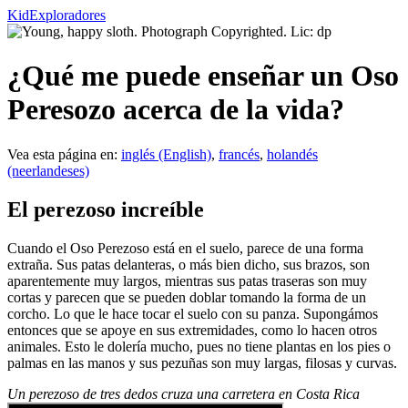
KidExploradores
¿Qué me puede enseñar un Oso
Peresozo acerca de la vida?
Vea esta página en:
inglés (English)
,
francés
,
holandés
(neerlandeses)
El perezoso increíble
C
uando el Oso Perezoso está en el suelo, parece de una forma
extraña. Sus patas delanteras, o más bien dicho, sus brazos, son
aparentemente muy largos, mientras sus patas traseras son muy
cortas y parecen que se pueden doblar tomando la forma de un
corcho. Lo que le hace tocar el suelo con su panza. Supongámos
entonces que se apoye en sus extremidades, como lo hacen otros
animales. Esto le dolería mucho, pues no tiene plantas en los pies o
palmas en las manos y sus pezuñas son muy largas, filosas y curvas.
Un perezoso de tres dedos cruza una carretera en Costa Rica