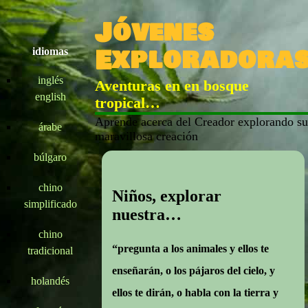
Jóvenes
Exploradora
idiomas
inglés
Aventuras en en bosque
english
tropical…
Aprende acerca del Creador explorando su
árabe
maravillosa creación
búlgaro
chino
Niños, explorar
simplificado
nuestra…
chino
“pregunta a los animales y ellos te
tradicional
enseñarán, o los pájaros del cielo, y
holandés
ellos te dirán, o habla con la tierra y