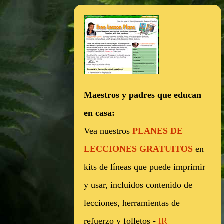
Maestros y padres que educan
en casa:
Vea nuestros
PLANES DE
LECCIONES GRATUITOS
en
kits de líneas que puede imprimir
y usar, incluidos contenido de
lecciones, herramientas de
refuerzo y folletos -
IR