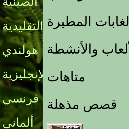
الصينية
غابات المطيرة
التقليدية
ألعاب والأنشطة
هولندي
الإنجليزية
متاهات
فرنسي
قصص مذهلة
ألماني