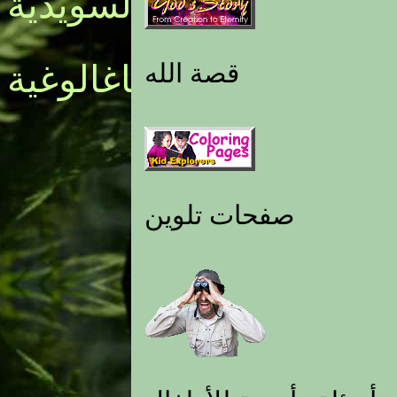
السويدية
قصة الله
التاغالوغية
صفحات تلوين