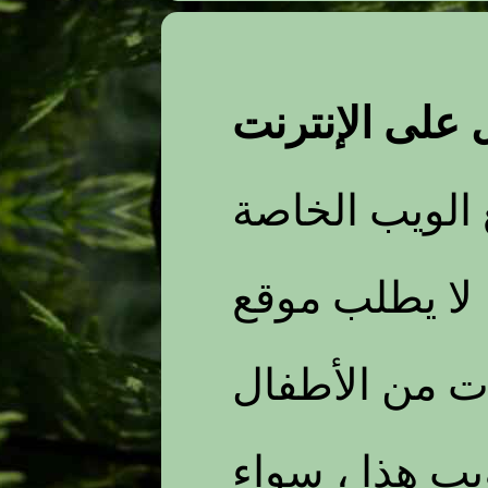
على الإنترنت
لويب الخاصة
ب موقع Kid Explorers أو
ت من الأطفال
يب هذا ، سواء