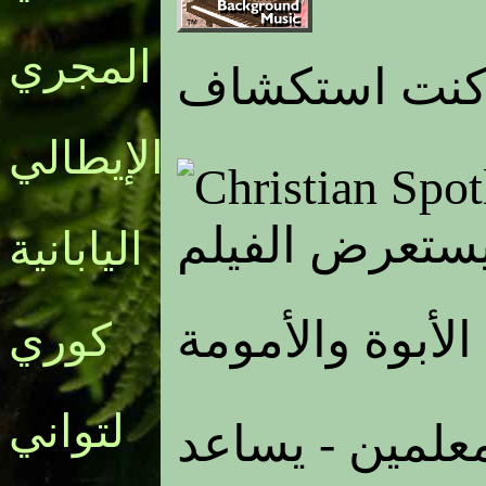
المجري
 كنت استكشاف
الإيطالي
ستعرض الفيلم
اليابانية
الأبوة والأمومة
كوري
لتواني
علمين - يساعد