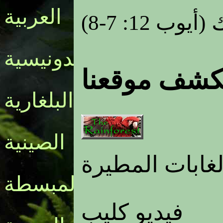
العربية
ك
(أيوب 12: 7-8)
الأندونيسية
كشف موقعنا
البلغارية
الصينية
لغابات المطيرة
المبسطة
فيديو كليب