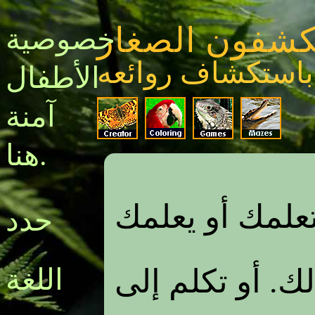
كشفون الصغار
خصوصية
باستكشاف روائعه
الأطفال
آمنة
هنا.
علمك أو يعلمك
حدد
ك. أو تكلم إلى
اللغة