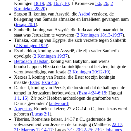
Koningen
18:19
,
29
;
16:7, 10
; 1 Kronieken
5:6
,
26
;
2
Kronieken 28:20
).
Sargon II, koning van Assyrië, die
Asdod
versloeg, de
belegering van Samaria afmaakte en Israëlieten gevangen nam
(
Jesaja 20:1
).
Sanherib, koning van Assyrië, die Juda aanviel maar niet in
staat was Jeruzalem te veroveren (
2 Koningen 18:13-19:37
).
Tirhaka, koning van Egypte, die zich verzette tegen Sanherib
(
2 Koningen 19:9
).
Esarhaddon, koning van Assyrië, die zijn vader Sanherib
opvolgde (
2 Koningen 19:37
).
Berodach-Baladan
, koning van Babylon, aan wiens
boodschappers Hizkia de koninklijke schat liet zien, tot grote
verontwaardiging van Jesaja (
2 Koningen 20:12-19
).
Xerxes I, koning van Perzië, die Ester tot zijn koningin
maakte (
Ester
;
Ezra 4:6
).
Darius I, koning van Perzië, die toestond dat de ballingen de
tempel in Jeruzalem herbouwden. (
Ezra 4:24-6:15
; Haggai
1:1
,
15
).
Zie ook:
Hebben archeologen de graftombe van
Darius gevonden? [
antwoord
]
Augustus
, Romeinse keizer, 27 v.C.-14 n.C., toen Jezus werd
geboren (
Lucas 2:1
).
Tiberius, Romeinse keizer, 14-37 n.C., gedurende de
volwassenheid van Jezus en de kruisiging (Mattheüs
22:17
,
21
;
Marcus 12:14-17
; Lucas
3:1
;
20:22-25
;
23:2
;
Johannes