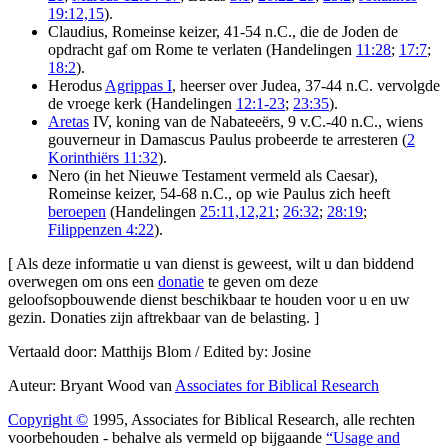
19:12,15
).
Claudius, Romeinse keizer, 41-54 n.C., die de Joden de
opdracht gaf om Rome te verlaten (Handelingen
11:28
;
17:7
;
18:2
).
Herodus
Agrippas I
, heerser over Judea, 37-44 n.C. vervolgde
de vroege kerk (Handelingen
12:1-23
;
23:35
).
Aretas
IV, koning van de Nabateeërs, 9 v.C.-40 n.C., wiens
gouverneur in Damascus Paulus probeerde te arresteren (
2
Korinthiërs 11:32
).
Nero (in het Nieuwe Testament vermeld als Caesar),
Romeinse keizer, 54-68 n.C., op wie Paulus zich heeft
beroepen
(Handelingen
25:11,12,21
;
26:32
;
28:19
;
Filippenzen 4:22
).
[ Als deze informatie u van dienst is geweest, wilt u dan biddend
overwegen om ons een
donatie
te geven om deze
geloofsopbouwende dienst beschikbaar te houden voor u en uw
gezin. Donaties zijn aftrekbaar van de belasting. ]
Vertaald door: Matthijs Blom / Edited by: Josine
Auteur: Bryant Wood van
Associates for Biblical Research
Copyright ©
1995, Associates for Biblical Research, alle rechten
voorbehouden - behalve als vermeld op bijgaande
“Usage and