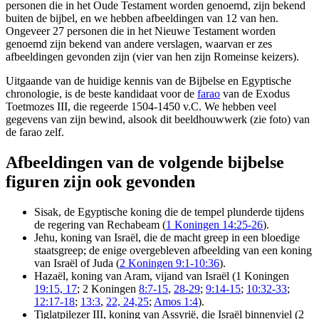
personen die in het Oude Testament worden genoemd, zijn bekend
buiten de bijbel, en we hebben afbeeldingen van 12 van hen.
Ongeveer 27 personen die in het Nieuwe Testament worden
genoemd zijn bekend van andere verslagen, waarvan er zes
afbeeldingen gevonden zijn (vier van hen zijn Romeinse keizers).
Uitgaande van de huidige kennis van de Bijbelse en Egyptische
chronologie, is de beste kandidaat voor de
farao
van de Exodus
Toetmozes III, die regeerde 1504-1450 v.C. We hebben veel
gegevens van zijn bewind, alsook dit beeldhouwwerk (zie foto) van
de farao zelf.
Afbeeldingen van de volgende bijbelse
figuren zijn ook gevonden
Sisak, de Egyptische koning die de tempel plunderde tijdens
de regering van Rechabeam (
1 Koningen 14:25-26
).
Jehu, koning van Israël, die de macht greep in een bloedige
staatsgreep; de enige overgebleven afbeelding van een koning
van Israël of Juda (
2 Koningen 9:1-10:36
).
Hazaël, koning van Aram, vijand van Israël (1 Koningen
19:15, 17
; 2 Koningen
8:7-15
,
28-29
;
9:14-15
;
10:32-33
;
12:17-18
;
13:3
,
22, 24,25
;
Amos 1:4
).
Tiglatpilezer III, koning van Assyrië, die Israël binnenviel (2