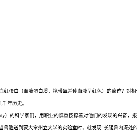
的红血球？还有血红蛋白（血液蛋白质，携带氧并使血液呈红色）的痕迹
几千年历史。
e University）的科学家们，用职业的慎重按捺着对他们的发
始。当骨骼送到蒙大拿州立大学的实验室时，就发现“长腿骨内深处