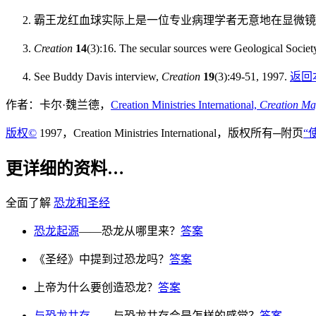
霸王龙红血球实际上是一位专业病理学者无意地在显微镜下
Creation
14
(3):16. The secular sources were Geological Societ
See Buddy Davis interview,
Creation
19
(3):49-51, 1997.
返回
作者：卡尔·魏兰德，
Creation Ministries International,
Creation Ma
版权©
1997，Creation Ministries International，版权所有─附页
“
更详细的资料…
全面了解
恐龙和圣经
恐龙起源
——恐龙从哪里来？
答案
《圣经》中提到过恐龙吗？
答案
上帝为什么要创造恐龙？
答案
与恐龙共存
——与恐龙共存会是怎样的感觉？
答案