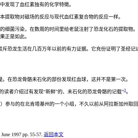
中发现了血红素独有的化学特徵。
本提取物对磁场的反应与现代血红素复合物的反应一样。
的细菌污染，在数周的时间里给老鼠注射了恐龙化石的提取物。
果正是如此。
驳斥恐龙生活在几百万年以前的有力证据。它充份证明了圣经记
疑。在恐龙骨骼未石化的部份发现红血球，这并不是第一次。
3
志的读者介绍过有发现“新鲜”的、未石化的恐龙骨骼的记载”
。
答的同工）参与的在北肯塔基州的一个小组，不久以前从阿拉斯加州
 June 1997 pp. 55-57.
返回本文