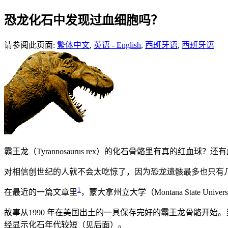
恐龙化石中发现过血细胞吗？
请参阅此页面:
繁体中文
,
英语 - English
,
西班牙语
,
西班牙语
霸
王龙（Tyrannosaurus rex）的化石骨骼里有真
对相信创世纪的人就不会太吃惊了，因为恐龙遗骸最多也只有
1
在最近的一篇文章里
，蒙大拿州立大学（Montana Stat
故事从1990 年在美国出土的一具保存完好的霸王龙骨骼开
经显示化石年代较短（见后面）。