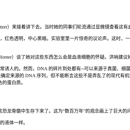
hweitzer）来接着讲下去。当时她的同事们轮流通过显微镜查看
，红色透明，中心黑暗。实验室里一片惊奇的议论声。这时，一
k Horner）谈了她对这些东西怎么会是血液细胞的怀疑。洪呐
常诱人的。然而，DNA 的碎片到处都有─可以来源于真菌、细
法确定来源的 DNA 序列，但不能断言这些不是弄乱了的现代有
色的蛋白质。
恐龙骨骼中生存下来了。这为“数百万年”的观念画上了巨大的
的液体一样。