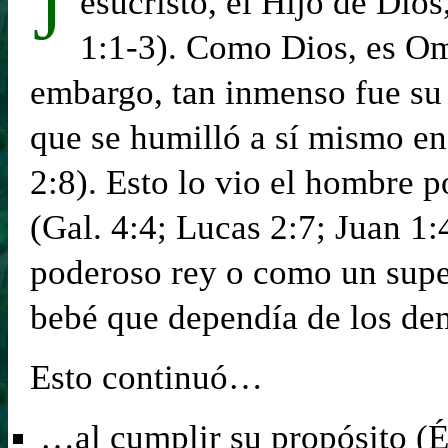
J
esucristo, el Hijo de Dio
1:1-3). Como Dios, es Om
embargo, tan inmenso fue su 
que se humilló a sí mismo en
2:8). Esto lo vio el hombre 
(Gal. 4:4; Lucas 2:7; Juan 1
poderoso rey o como un sup
bebé que dependía de los de
Esto continuó…
…al cumplir su propósito (