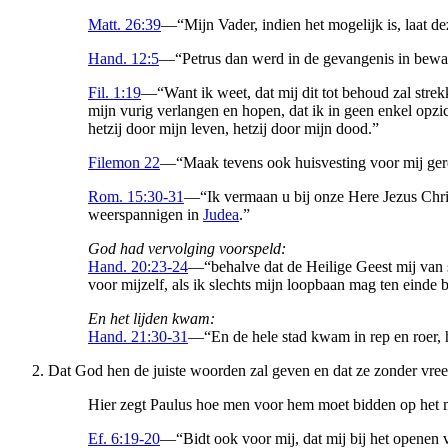
Matt. 26:39
—“Mijn Vader, indien het mogelijk is, laat dez
Hand. 12:5
—“Petrus dan werd in de gevangenis in bewa
Fil. 1:19
—“Want ik weet, dat mij dit tot behoud zal strek
mijn vurig verlangen en hopen, dat ik in geen enkel opzi
hetzij door mijn leven, hetzij door mijn dood.”
Filemon 22
—“Maak tevens ook huisvesting voor mij gere
Rom. 15:30-31
—“Ik vermaan u bij onze Here Jezus Chris
weerspannigen in
Judea
.”
God had vervolging voorspeld:
Hand. 20:23-24
—“behalve dat de Heilige Geest mij van st
voor mijzelf, als ik slechts mijn loopbaan mag ten eind
En het lijden kwam:
Hand. 21:30-31
—“En de hele stad kwam in rep en roer, 
Dat God hen de juiste woorden zal geven en dat ze zonder vre
Hier zegt Paulus hoe men voor hem moet bidden op het mo
Ef. 6:19-20
—“Bidt ook voor mij, dat mij bij het openen