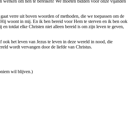
een werken om hen te bereiken! We moeten bidden voor onze vijanden
it gaat verre uit boven woorden of methoden, die we toepassen om de
 Hij woont in mij. En ik ben bereid voor Hem te sterven en ik ben ook
 en totdat elke Christen niet alleen bereid is om zijn leven te geven,
 ook het leven van Jezus te leven in deze wereld in nood, die
ereld wordt vervangen door de liefde van Christus.
niem wil blijven.)