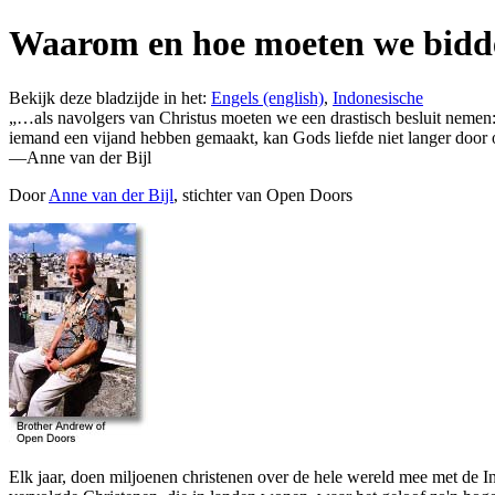
Waarom en hoe moeten we bidde
Bekijk deze bladzijde in het:
Engels (english)
,
Indonesische
„…als navolgers van Christus moeten we een drastisch besluit nemen
iemand een vijand hebben gemaakt, kan Gods liefde niet langer door
—Anne van der Bijl
Door
Anne van der Bijl
, stichter van Open Doors
E
lk jaar,
doen miljoenen christenen over de hele wereld
mee met de In