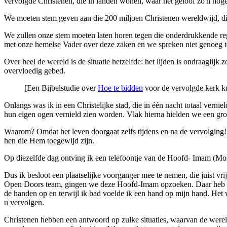
vervolgde Christenen, die in landen wonen, waar het geloof zo'n hoge 
We moeten stem geven aan die 200 miljoen Christenen wereldwijd, die
We zullen onze stem moeten laten horen tegen die onderdrukkende re
met onze hemelse Vader over deze zaken en we spreken niet genoeg t
Over heel de wereld is de situatie hetzelfde: het lijden is ondraaglij
overvloedig gebed.
[Een Bijbelstudie over
Hoe te bidden
voor de vervolgde kerk ku
Onlangs was ik in een Christelijke stad, die in één nacht totaal ver
hun eigen ogen vernield zien worden. Vlak hierna hielden we een gr
Waarom? Omdat het leven doorgaat zelfs tijdens en na de vervolging!
hen die Hem toegewijd zijn.
Op diezelfde dag ontving ik een telefoontje van de Hoofd- Imam (Mosl
Dus ik besloot een plaatselijke voorganger mee te nemen, die juist
Open Doors team, gingen we deze Hoofd-Imam opzoeken. Daar heb ik p
de handen op en terwijl ik bad voelde ik een hand op mijn hand. Het w
u vervolgen.
Christenen hebben een antwoord op zulke situaties, waarvan de werel