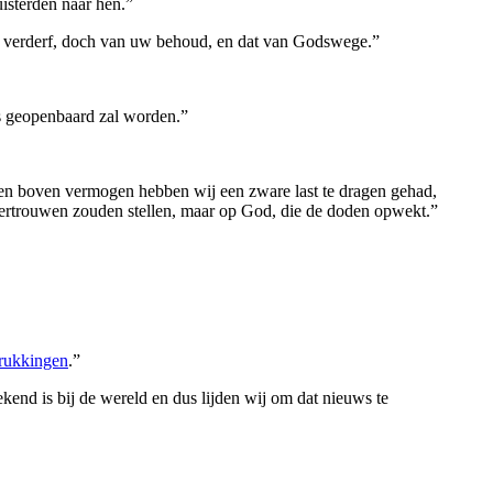
isterden naar hen.”
hun verderf, doch van uw behoud, en dat van Godswege.”
ns geopenbaard zal worden.”
 en boven vermogen hebben wij een zware last te dragen gehad,
f vertrouwen zouden stellen, maar op God, die de doden opwekt.”
rukkingen
.”
kend is bij de wereld en dus lijden wij om dat nieuws te