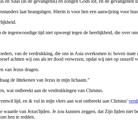
en Silas (in de gevangenis) en zongen Gods lof, en de gevangenen lu
enstanders laat beangstigen. Hierin is voor hen een aanwijzing voor 
lijkheid.
n de tegenwoordige tijd niet opweegt tegen de heerlijkheid, die over o
oeders, van de verdrukking, die ons in Asia overkomen is: boven mate
besef achtten wij ons als ter dood verwezen, opdat wij niet op onszel
nen van Jezus dragen.
raag de littekenen van Jezus in mijn lichaam.”
llen, wat ontbreekt aan de verdrukkingen van Christus.
twil lijd, en ik vul in mijn vlees aan wat ontbreekt aan Christus'
verd
 waarde van Jezus'lijden. Je zou kunnen zeggen, dat Zijn lijden niet be
 om hen te redden.