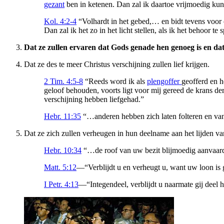
gezant
ben in ketenen. Dan zal ik daartoe vrijmoedig kun
Kol. 4:2-4
“Volhardt in het gebed,… en bidt tevens voor 
Dan zal ik het zo in het licht stellen, als ik het behoor te 
Dat ze zullen ervaren dat Gods genade hen genoeg is en dat
Dat ze des te meer Christus verschijning zullen lief krijgen.
2 Tim. 4:5-8
“Reeds word ik als
plengoffer
geofferd en h
geloof behouden, voorts ligt voor mij gereed de krans der
verschijning hebben liefgehad.”
Hebr. 11:35
“…anderen hebben zich laten folteren en van
Dat ze zich zullen verheugen in hun deelname aan het lijden van
Hebr. 10:34
“…de roof van uw bezit blijmoedig aanvaard, w
Matt. 5:12
—“Verblijdt u en verheugt u, want uw loon is 
I Petr. 4:13
—“Integendeel, verblijdt u naarmate gij deel h