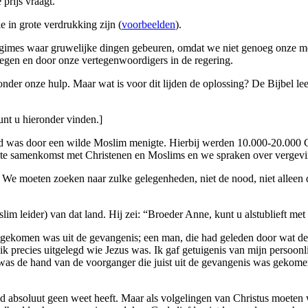
prijs vraagt.
 in grote verdrukking zijn (
voorbeelden
).
gimes waar gruwelijke dingen gebeuren, omdat we niet genoeg onze mo
egen en door onze vertegenwoordigers in de regering.
k zonder onze hulp. Maar wat is voor dit lijden de oplossing? De Bijbel 
nt u hieronder vinden.]
nield was door een wilde Moslim menigte. Hierbij werden 10.000-20.000
ote samenkomst met Christenen en Moslims en we spraken over vergevi
 We moeten zoeken naar zulke gelegenheden, niet de nood, niet alleen 
im leider) van dat land. Hij zei: “Broeder Anne, kunt u alstublieft me
 vrijgekomen was uit de gevangenis; een man, die had geleden door wa
recies uitgelegd wie Jezus was. Ik gaf getuigenis van mijn persoonli
as de hand van de voorganger die juist uit de gevangenis was gekomen. 
d absoluut geen weet heeft. Maar als volgelingen van Christus moeten