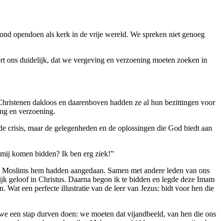
nd opendoen als kerk in de vrije wereld. We spreken niet genoeg
leert ons duidelijk, dat we vergeving en verzoening moeten zoeken in
 Christenen dakloos en daarenboven hadden ze al hun bezittingen voor
ng en verzoening.
de crisis, maar de gelegenheden en de oplossingen die God biedt aan
t mij komen bidden? Ik ben erg ziek!”
t de Moslims hem hadden aangedaan. Samen met andere leden van ons
jk geloof in Christus. Daarna begon ik te bidden en legde deze Imam
Wat een perfecte illustratie van de leer van Jezus: bidt voor hen die
 we een stap durven doen: we moeten dat vijandbeeld, van hen die ons