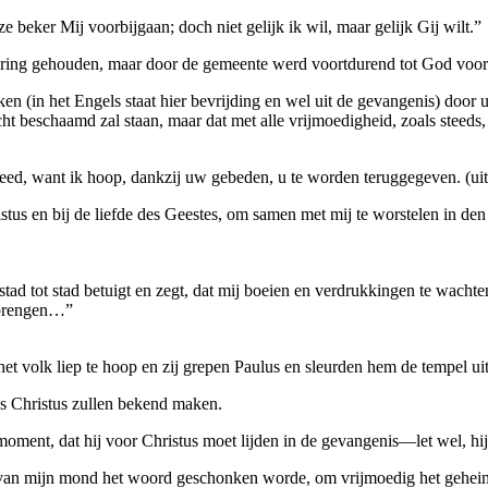
e beker Mij voorbijgaan; doch niet gelijk ik wil, maar gelijk Gij wilt.”
ring gehouden, maar door de gemeente werd voortdurend tot God voo
ken (in het Engels staat hier bevrijding en wel uit de gevangenis) door
cht beschaamd zal staan, maar dat met alle vrijmoedigheid, zoals steed
ed, want ik hoop, dankzij uw gebeden, u te worden teruggegeven. (uit
tus en bij de liefde des Geestes, om samen met mij te worstelen in de
ad tot stad betuigt en zegt, dat mij boeien en verdrukkingen te wachten 
e brengen…”
het volk liep te hoop en zij grepen Paulus en sleurden hem de tempel 
es Christus zullen bekend maken.
ment, dat hij voor Christus moet lijden in de gevangenis—let wel, hi
 van mijn mond het woord geschonken worde, om vrijmoedig het geheim