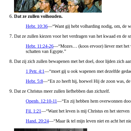
Dat ze zullen volhouden.
Hebr. 10:36
—“Want gij hebt volharding nodig, om, de wi
Dat ze zullen kiezen voor het verdragen van het kwaad en de sm
Hebr. 11:24-26
—“Mozes… (koos ervoor) liever met het vo
schatten van Egypte.”
Dat zij zich zullen bewapenen met het doel, door lijden zich aa
1 Petr. 4:1
—“moet gij u ook wapenen met dezelfde gedacht
Hebr. 5:8
—“En zo heeft hij, hoewel Hij de zoon was, de 
Dat ze Christus meer zullen liefhebben dan zichzelf.
Openb. 12:10-11
—“En zij hebben hem overwonnen door he
Fil. 1:21
—“Want het leven is mij Christus en het sterven
Hand. 20:24
—“Maar ik tel mijn leven niet en acht het ni