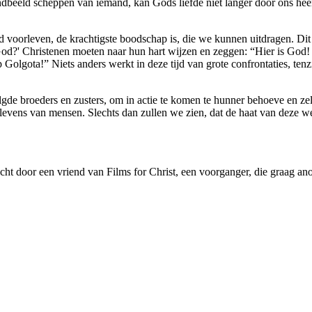
ndbeeld scheppen van iemand, kan Gods liefde niet langer door ons h
od voorleven, de krachtigste boodschap is, die we kunnen uitdragen. D
 God?' Christenen moeten naar hun hart wijzen en zeggen: “Hier is God!
 Golgota!” Niets anders werkt in deze tijd van grote confrontaties, tenzij
gde broeders en zusters, om in actie te komen te hunner behoeve en zelf
 levens van mensen. Slechts dan zullen we zien, dat de haat van deze w
ht door een vriend van Films for Christ, een voorganger, die graag ano