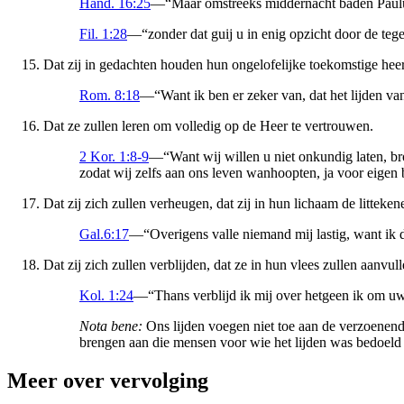
Hand. 16:25
—“Maar omstreeks middernacht baden Paulus 
Fil. 1:28
—“zonder dat guij u in enig opzicht door de teg
Dat zij in gedachten houden hun ongelofelijke toekomstige heer
Rom. 8:18
—“Want ik ben er zeker van, dat het lijden va
Dat ze zullen leren om volledig op de Heer te vertrouwen.
2 Kor. 1:8-9
—“Want wij willen u niet onkundig laten, br
zodat wij zelfs aan ons leven wanhoopten, ja voor eigen 
Dat zij zich zullen verheugen, dat zij in hun lichaam de litteke
Gal.6:17
—“Overigens valle niemand mij lastig, want ik d
Dat zij zich zullen verblijden, dat ze in hun vlees zullen aanvu
Kol. 1:24
—“Thans verblijd ik mij over hetgeen ik om uwen
Nota bene:
Ons lijden voegen niet toe aan de verzoenende
brengen aan die mensen voor wie het lijden was bedoeld
Meer over vervolging